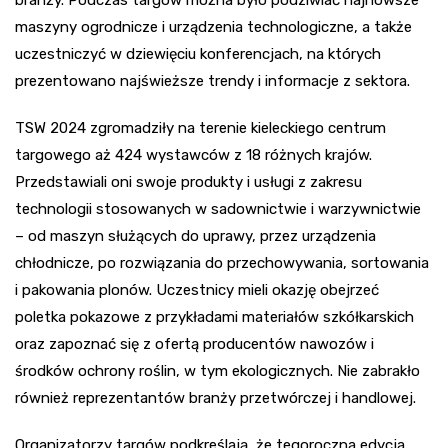
branży. Podczas targów można było podziwiać najnowsze
maszyny ogrodnicze i urządzenia technologiczne, a także
uczestniczyć w dziewięciu konferencjach, na których
prezentowano najświeższe trendy i informacje z sektora.
TSW 2024 zgromadziły na terenie kieleckiego centrum
targowego aż 424 wystawców z 18 różnych krajów.
Przedstawiali oni swoje produkty i usługi z zakresu
technologii stosowanych w sadownictwie i warzywnictwie
– od maszyn służących do uprawy, przez urządzenia
chłodnicze, po rozwiązania do przechowywania, sortowania
i pakowania plonów. Uczestnicy mieli okazję obejrzeć
poletka pokazowe z przykładami materiałów szkółkarskich
oraz zapoznać się z ofertą producentów nawozów i
środków ochrony roślin, w tym ekologicznych. Nie zabrakło
również reprezentantów branży przetwórczej i handlowej.
Organizatorzy targów podkreślają, że tegoroczna edycja