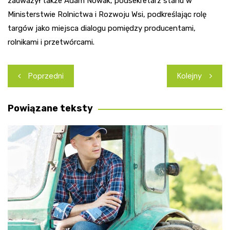
zauważył także Adam Nowak, podsekretarz stanu w
Ministerstwie Rolnictwa i Rozwoju Wsi, podkreślając rolę
targów jako miejsca dialogu pomiędzy producentami,
rolnikami i przetwórcami.
Nawigacja
Poprzedni
Kolejny
wpisu
Powiązane teksty