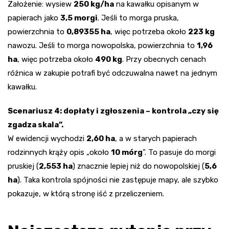
Założenie: wysiew
250 kg/ha
na kawałku opisanym w
papierach jako
3,5 morgi
. Jeśli to morga pruska,
powierzchnia to
0,89355 ha
, więc potrzeba około
223 kg
nawozu. Jeśli to morga nowopolska, powierzchnia to
1,96
ha
, więc potrzeba około
490 kg
. Przy obecnych cenach
różnica w zakupie potrafi być odczuwalna nawet na jednym
kawałku.
Scenariusz 4: dopłaty i zgłoszenia – kontrola „czy się
zgadza skala”.
W ewidencji wychodzi
2,60 ha
, a w starych papierach
rodzinnych krąży opis „około
10 mórg
”. To pasuje do morgi
pruskiej (
2,553 ha
) znacznie lepiej niż do nowopolskiej (
5,6
ha
). Taka kontrola spójności nie zastępuje mapy, ale szybko
pokazuje, w którą stronę iść z przeliczeniem.