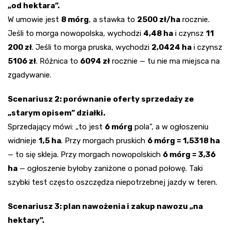
„od hektara”.
W umowie jest
8 mórg
, a stawka to
2500 zł/ha
rocznie.
Jeśli to morga nowopolska, wychodzi
4,48 ha
i czynsz
11
200 zł
. Jeśli to morga pruska, wychodzi
2,0424 ha
i czynsz
5106 zł
. Różnica to
6094 zł
rocznie — tu nie ma miejsca na
zgadywanie.
Scenariusz 2: porównanie oferty sprzedaży ze
„starym opisem” działki.
Sprzedający mówi: „to jest
6 mórg
pola”, a w ogłoszeniu
widnieje
1,5 ha
. Przy morgach pruskich
6 mórg = 1,5318 ha
— to się skleja. Przy morgach nowopolskich
6 mórg = 3,36
ha
— ogłoszenie byłoby zaniżone o ponad połowę. Taki
szybki test często oszczędza niepotrzebnej jazdy w teren.
Scenariusz 3: plan nawożenia i zakup nawozu „na
hektary”.