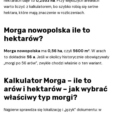
hektarach daje to
0,2553 ha
. Przy większych areałach
warto liczyć z kalkulatorem, bo szybko robią się setne
hektara, które mają znaczenie w rozliczeniach.
Morga nowopolska ile to
hektarów?
Morga nowopolska
ma
0,56 ha
, czyli
5600 m²
. W arach
to dokładnie
56 a
. Jeśli w okolicy historycznie obowiązywały
„morgi po 56 arów”, zwykle chodzi właśnie o ten wariant.
Kalkulator Morga – ile to
arów i hektarów – jak wybrać
właściwy typ morgi?
Najpierw sprawdza się lokalizację i „język” dokumentu: w