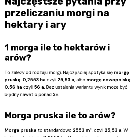
Najczęstsze pytania przy
przeliczaniu morgi na
hektary i ary
1 morga ile to hektarów i
arów?
To zależy od rodzaju morgi. Najczęściej spotyka się
morgę
pruską
:
0,2553 ha
czyli
25,53 a
, albo
morgę nowopolską
:
0,56 ha
czyli
56 a
. Bez ustalenia wariantu wynik może być
błędny nawet o ponad
2×
.
Morga pruska ile to arów?
Morga pruska
to standardowo
2553 m²
, czyli
25,53 a
. W