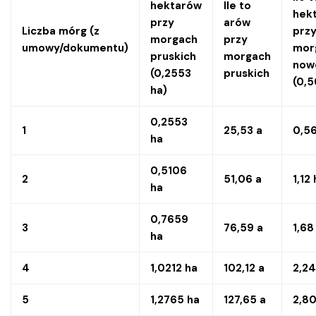
hektarów
Ile to
hek
przy
arów
Liczba mórg (z
prz
morgach
przy
umowy/dokumentu)
mor
pruskich
morgach
now
(
0,2553
pruskich
(
0,5
ha
)
0,2553
1
25,53 a
0,56
ha
0,5106
2
51,06 a
1,12
ha
0,7659
3
76,59 a
1,68
ha
4
1,0212 ha
102,12 a
2,24
5
1,2765 ha
127,65 a
2,80