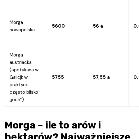
Morga
5600
56 a
0,
nowopolska
Morga
austriacka
(spotykana w
Galicji; w
5755
57,55 a
0,
praktyce
często blisko
„joch”)
Morga – ile to arów i
hektarów? Najważniejsze