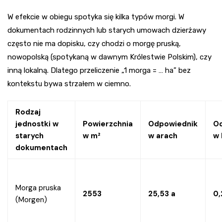
W efekcie w obiegu spotyka się kilka typów morgi. W
dokumentach rodzinnych lub starych umowach dzierżawy
często nie ma dopisku, czy chodzi o morgę pruską,
nowopolską (spotykaną w dawnym Królestwie Polskim), czy
inną lokalną. Dlatego przeliczenie „1 morga = … ha” bez
kontekstu bywa strzałem w ciemno.
Rodzaj
jednostki w
Powierzchnia
Odpowiednik
O
starych
w m²
w arach
w 
dokumentach
Morga pruska
2553
25,53 a
0,
(Morgen)