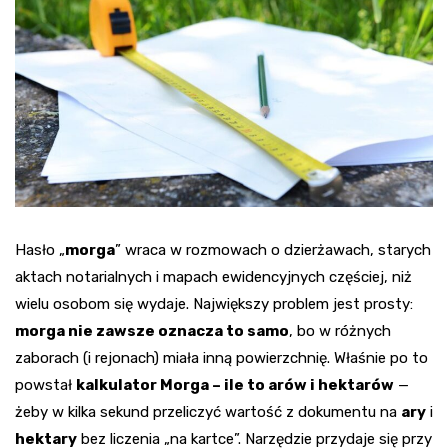
Hasło „
morga
” wraca w rozmowach o dzierżawach, starych
aktach notarialnych i mapach ewidencyjnych częściej, niż
wielu osobom się wydaje. Największy problem jest prosty:
morga nie zawsze oznacza to samo
, bo w różnych
zaborach (i rejonach) miała inną powierzchnię. Właśnie po to
powstał
kalkulator Morga – ile to arów i hektarów
—
żeby w kilka sekund przeliczyć wartość z dokumentu na
ary
i
hektary
bez liczenia „na kartce”. Narzędzie przydaje się przy