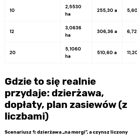
2,5530
10
255,30 a
5,60
ha
3,0636
12
306,36 a
6,72
ha
5,1060
20
510,60 a
11,2
ha
Gdzie to się realnie
przydaje: dzierżawa,
dopłaty, plan zasiewów (z
liczbami)
Scenariusz 1: dzierżawa „na morgi”, a czynsz liczony