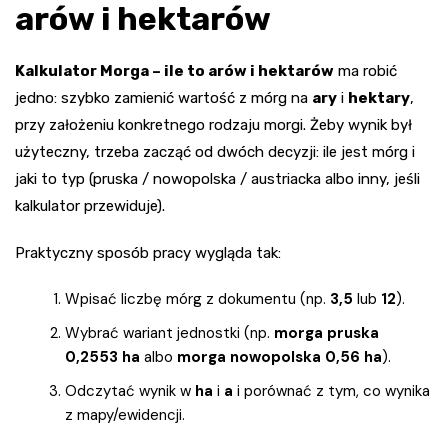
arów i hektarów
Kalkulator Morga – ile to arów i hektarów
ma robić
jedno: szybko zamienić wartość z mórg na
ary
i
hektary
,
przy założeniu konkretnego rodzaju morgi. Żeby wynik był
użyteczny, trzeba zacząć od dwóch decyzji: ile jest mórg i
jaki to typ (pruska / nowopolska / austriacka albo inny, jeśli
kalkulator przewiduje).
Praktyczny sposób pracy wygląda tak:
Wpisać liczbę mórg z dokumentu (np.
3,5
lub
12
).
Wybrać wariant jednostki (np.
morga pruska
0,2553 ha
albo
morga nowopolska 0,56 ha
).
Odczytać wynik w
ha
i
a
i porównać z tym, co wynika
z mapy/ewidencji.