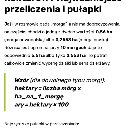
przeliczenia i pułapki
Jeśli w rozmowie pada „morga”, a nie ma doprecyzowania,
najczęściej chodzi o jedną z dwóch wartości:
0,56 ha
(morga nowopolska) albo
0,2553 ha
(morga pruska).
Różnica jest ogromna: przy
10 morgach
daje to
odpowiednio
5,6 ha
albo tylko
2,553 ha
. To potrafi
całkowicie zmienić wycenę działki lub sens dzierżawy.
Wzór
(dla dowolnego typu morgi):
hektary = liczba mórg ×
ha_na_1_morgę
ary = hektary × 100
Najczęstsze pułapki w przeliczeniach: