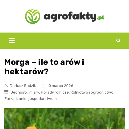
Skip
to
content
Morga – ile to arów i
hektarów?
Dariusz Rudzik
10 marca 2026
,
,
,
Jednostki miary
Porady rolnicze
Rolnictwo i ogrodnictwo
Zarządzanie gospodarstwem