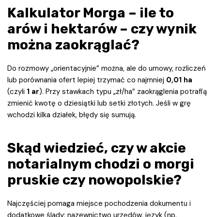
Kalkulator Morga – ile to
arów i hektarów – czy wynik
można zaokrąglać?
Do rozmowy „orientacyjnie” można, ale do umowy, rozliczeń
lub porównania ofert lepiej trzymać co najmniej
0,01 ha
(czyli
1 ar
). Przy stawkach typu „zł/ha” zaokrąglenia potrafią
zmienić kwotę o dziesiątki lub setki złotych. Jeśli w grę
wchodzi kilka działek, błędy się sumują.
Skąd wiedzieć, czy w akcie
notarialnym chodzi o morgi
pruskie czy nowopolskie?
Najczęściej pomaga miejsce pochodzenia dokumentu i
dodatkowe ślady: nazewnictwo urzędów, język (np.