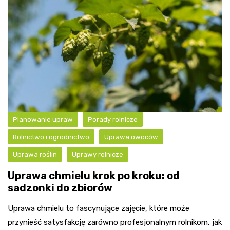
Planowanie upraw
Porady rolnicze
Rolnictwo i ogrodnictwo
Uprawa owoców
Uprawa roślin
Uprawy rolnicze
Uprawa chmielu krok po kroku: od
sadzonki do zbiorów
Uprawa chmielu to fascynujące zajęcie, które może
przynieść satysfakcję zarówno profesjonalnym rolnikom, jak