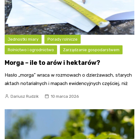
Jednostki miary
Porady rolnicze
Rolnictwo i ogrodnictwo
Zarządzanie gospodarstwem
Morga – ile to arów i hektarów?
Hasło „morga” wraca w rozmowach o dzierżawach, starych
aktach notarialnych i mapach ewidencyjnych częściej, niż
Dariusz Rudzik
10 marca 2026