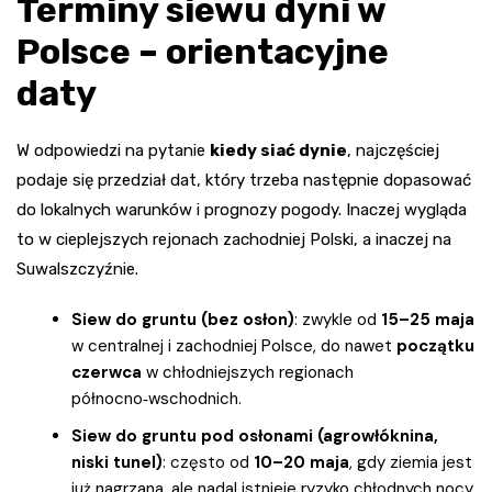
Terminy siewu dyni w
Polsce – orientacyjne
daty
W odpowiedzi na pytanie
kiedy siać dynie
, najczęściej
podaje się przedział dat, który trzeba następnie dopasować
do lokalnych warunków i prognozy pogody. Inaczej wygląda
to w cieplejszych rejonach zachodniej Polski, a inaczej na
Suwalszczyźnie.
Siew do gruntu (bez osłon)
: zwykle od
15–25 maja
w centralnej i zachodniej Polsce, do nawet
początku
czerwca
w chłodniejszych regionach
północno‑wschodnich.
Siew do gruntu pod osłonami (agrowłóknina,
niski tunel)
: często od
10–20 maja
, gdy ziemia jest
już nagrzana, ale nadal istnieje ryzyko chłodnych nocy.