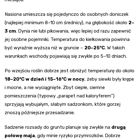
Nasiona umieszcza się pojedynczo do osobnych doniczek
(najlepiej minimum 8–10 cm średnicy), na głębokość około
2–
3 cm
. Dynia nie lubi pikowania, więc lepiej od razu zapewnić
jej osobne pojemniki. Temperatura do kiełkowania powinna
być wyraźnie wyższa niż w gruncie –
20–25°C
. W takich
warunkach wschody pojawiają się zwykle po 5–10 dniach.
Po wzejściu roślin dobrze jest obniżyć temperaturę do około
18–20°C w dzień i 15–16°C w nocy
, żeby siewki były krępe
i mocne, a nie wyciągnięte. Zbyt ciepłe, ciemne
pomieszczenia (typowy „parapet nad kaloryferem”)
sprzyjają wybujałym, słabym sadzonkom, które gorzej
znoszą późniejsze przesadzanie.
Sadzenie rozsady do gruntu planuje się zwykle na
drugą
połowę maja
, gdy minie ryzyko przymrozków. Dobrze