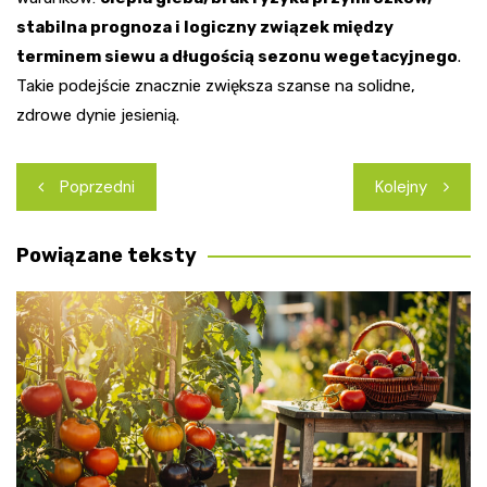
stabilna prognoza i logiczny związek między
terminem siewu a długością sezonu wegetacyjnego
.
Takie podejście znacznie zwiększa szanse na solidne,
zdrowe dynie jesienią.
Nawigacja
Poprzedni
Kolejny
wpisu
Powiązane teksty