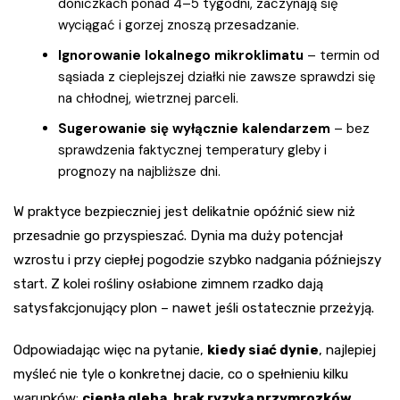
doniczkach ponad 4–5 tygodni, zaczynają się
wyciągać i gorzej znoszą przesadzanie.
Ignorowanie lokalnego mikroklimatu
– termin od
sąsiada z cieplejszej działki nie zawsze sprawdzi się
na chłodnej, wietrznej parceli.
Sugerowanie się wyłącznie kalendarzem
– bez
sprawdzenia faktycznej temperatury gleby i
prognozy na najbliższe dni.
W praktyce bezpieczniej jest delikatnie opóźnić siew niż
przesadnie go przyspieszać. Dynia ma duży potencjał
wzrostu i przy ciepłej pogodzie szybko nadgania późniejszy
start. Z kolei rośliny osłabione zimnem rzadko dają
satysfakcjonujący plon – nawet jeśli ostatecznie przeżyją.
Odpowiadając więc na pytanie,
kiedy siać dynie
, najlepiej
myśleć nie tyle o konkretnej dacie, co o spełnieniu kilku
warunków:
ciepła gleba, brak ryzyka przymrozków,