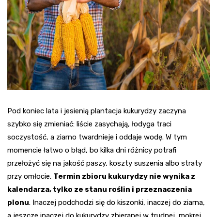
Pod koniec lata i jesienią plantacja kukurydzy zaczyna
szybko się zmieniać: liście zasychają, łodyga traci
soczystość, a ziarno twardnieje i oddaje wodę. W tym
momencie łatwo o błąd, bo kilka dni różnicy potrafi
przełożyć się na jakość paszy, koszty suszenia albo straty
przy omłocie.
Termin zbioru kukurydzy nie wynika z
kalendarza, tylko ze stanu roślin i przeznaczenia
plonu
. Inaczej podchodzi się do kiszonki, inaczej do ziarna,
a jeszcze inaczej do kukurydzy zbieranej w trudnej, mokrej