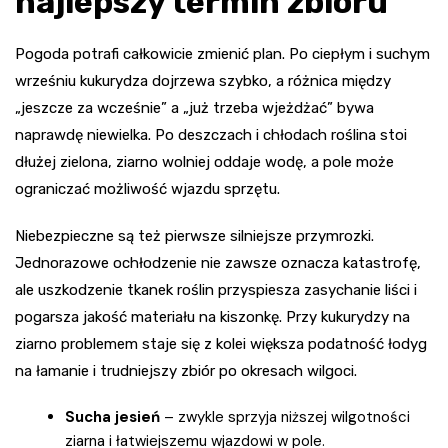
najlepszy termin zbioru
Pogoda potrafi całkowicie zmienić plan. Po ciepłym i suchym
wrześniu kukurydza dojrzewa szybko, a różnica między
„jeszcze za wcześnie” a „już trzeba wjeżdżać” bywa
naprawdę niewielka. Po deszczach i chłodach roślina stoi
dłużej zielona, ziarno wolniej oddaje wodę, a pole może
ograniczać możliwość wjazdu sprzętu.
Niebezpieczne są też pierwsze silniejsze przymrozki.
Jednorazowe ochłodzenie nie zawsze oznacza katastrofę,
ale uszkodzenie tkanek roślin przyspiesza zasychanie liści i
pogarsza jakość materiału na kiszonkę. Przy kukurydzy na
ziarno problemem staje się z kolei większa podatność łodyg
na łamanie i trudniejszy zbiór po okresach wilgoci.
Sucha jesień
– zwykle sprzyja niższej wilgotności
ziarna i łatwiejszemu wjazdowi w pole.