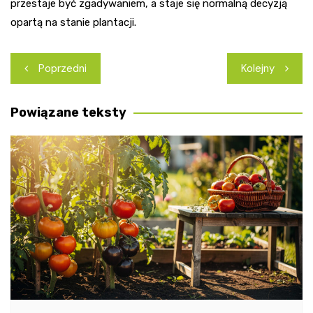
przestaje być zgadywaniem, a staje się normalną decyzją
opartą na stanie plantacji.
Nawigacja
Poprzedni
Kolejny
wpisu
Powiązane teksty