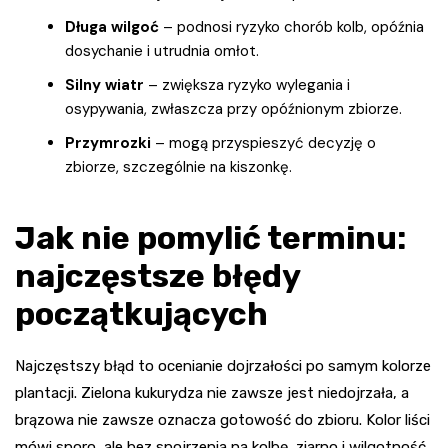
Długa wilgoć
– podnosi ryzyko chorób kolb, opóźnia
dosychanie i utrudnia omłot.
Silny wiatr
– zwiększa ryzyko wylegania i
osypywania, zwłaszcza przy opóźnionym zbiorze.
Przymrozki
– mogą przyspieszyć decyzję o
zbiorze, szczególnie na kiszonkę.
Jak nie pomylić terminu:
najczęstsze błędy
początkujących
Najczęstszy błąd to ocenianie dojrzałości po samym kolorze
plantacji. Zielona kukurydza nie zawsze jest niedojrzała, a
brązowa nie zawsze oznacza gotowość do zbioru. Kolor liści
mówi sporo, ale bez spojrzenia na kolbę, ziarno i wilgotność