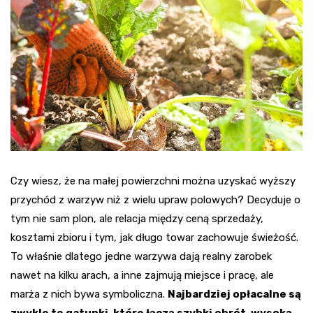
Czy wiesz, że na małej powierzchni można uzyskać wyższy
przychód z warzyw niż z wielu upraw polowych? Decyduje o
tym nie sam plon, ale relacja między ceną sprzedaży,
kosztami zbioru i tym, jak długo towar zachowuje świeżość.
To właśnie dlatego jedne warzywa dają realny zarobek
nawet na kilku arach, a inne zajmują miejsce i pracę, ale
marża z nich bywa symboliczna.
Najbardziej opłacalne są
zwykle te gatunki, które łączą szybki obrót, wysoką