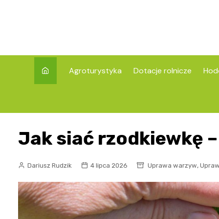
Skip
to
content
Agroturystyka
Dotacje rolnicze
Hod
Jak siać rzodkiewkę –
,
Dariusz Rudzik
4 lipca 2026
Uprawa warzyw
Upra