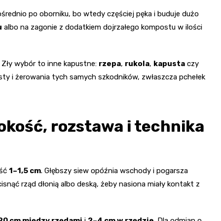
ośrednio po oborniku, bo wtedy częściej pęka i buduje dużo
u
albo na zagonie z dodatkiem dojrzałego kompostu w ilości
. Zły wybór to inne kapustne:
rzepa
,
rukola
,
kapusta
czy
pusty i żerowania tych samych szkodników, zwłaszcza pchełek
okość, rozstawa i technika
ość
1–1,5 cm
. Głębszy siew opóźnia wschody i pogarsza
cisnąć rząd dłonią albo deską, żeby nasiona miały kontakt z
20 cm między rzędami
i
2–4 cm w rzędzie
. Dla odmian o