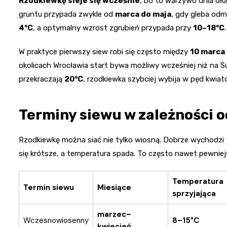
Rzodkiewkę sieje się wcześnie
, bo to warzywo dnia dłu
gruntu przypada zwykle od
marca do maja
, gdy gleba odma
4°C
, a optymalny wzrost zgrubień przypada przy
10–18°C
.
W praktyce pierwszy siew robi się często między
10 marca 
okolicach Wrocławia start bywa możliwy wcześniej niż na S
przekraczają
20°C
, rzodkiewka szybciej wybija w pęd kwiato
Terminy siewu w zależności 
Rzodkiewkę można siać nie tylko wiosną. Dobrze wychodzi te
się krótsze, a temperatura spada. To często nawet pewniejs
Temperatura
Termin siewu
Miesiące
sprzyjająca
marzec–
Wczesnowiosenny
8–15°C
kwiecień