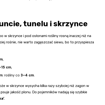
ncie, tunelu i skrzynce
 bo w skrzynce i pod osłonami rośliny rosną inaczej niż na
iej rośnie, nie warto zagęszczać siewu, bo to przyspiesza
cm
,
–15 cm
,
cm
: rośliny co
3–4 cm
.
oże w skrzynce wysycha kilka razy szybciej niż zagon w
 psuje jakość plonu. Do pojemników nadają się szybkie
ka’
.