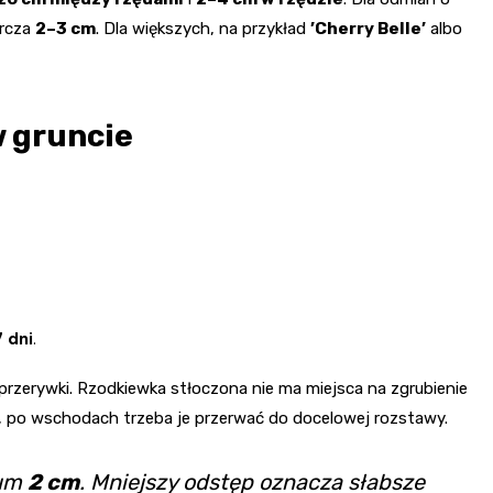
arcza
2–3 cm
. Dla większych, na przykład
’Cherry Belle’
albo
 gruncie
 dni
.
 przerywki. Rzodkiewka stłoczona nie ma miejsca na zgrubienie
to, po wschodach trzeba je przerwać do docelowej rozstawy.
mum
2 cm
. Mniejszy odstęp oznacza słabsze