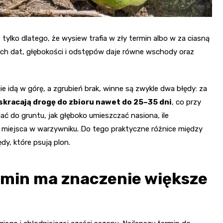
 tylko dlatego, że wysiew trafia w zły termin albo w za ciasną
nych dat, głębokości i odstępów daje równe wschody oraz
cie idą w górę, a zgrubień brak, winne są zwykle dwa błędy: za
skracają drogę do zbioru nawet do 25–35 dni
, co przy
siać do gruntu, jak głęboko umieszczać nasiona, ile
 miejsca w warzywniku. Do tego praktyczne różnice między
y, które psują plon.
ermin ma znaczenie większe