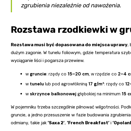
zgrubienia niezależnie od nawożenia.
Rozstawa rzodkiewki w gru
Rozstawa musi być dopasowana do miejsca uprawy
,
dużym zagonie. W tunelu foliowym, gdzie temperatura szybc
wyciąganie liści i pogarsza przewiew.
w
gruncie
: rzędy co
15–20 cm
, w rzędzie co
2–4 
w
tunelu
lub pod agrowłókniną
17 g/m²
: rzędy co
12
w
skrzynce balkonowej
głębokiej na minimum
15 
W pojemniku trzeba szczególnie pilnować wilgotności. Podł
gruncie, a jedno przesuszenie w fazie budowania zgrubienia
odmiany, takie jak
’Saxa 2′
,
’French Breakfast’
i
’Opolan