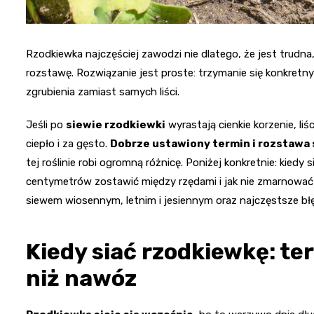
Rzodkiewka najczęściej zawodzi nie dlatego, że jest trudna,
rozstawę. Rozwiązanie jest proste: trzymanie się konkret
zgrubienia zamiast samych liści.
Jeśli po
siewie rzodkiewki
wyrastają cienkie korzenie, liś
ciepło i za gęsto.
Dobrze ustawiony termin i rozstawa 
tej roślinie robi ogromną różnicę. Poniżej konkretnie: kiedy 
centymetrów zostawić między rzędami i jak nie zmarnować
siewem wiosennym, letnim i jesiennym oraz najczęstsze błęd
Kiedy siać rzodkiewkę: t
niż nawóz