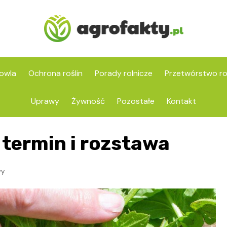
owla
Ochrona roślin
Porady rolnicze
Przetwórstwo ro
Uprawy
Żywność
Pozostałe
Kontakt
 termin i rozstawa
wy