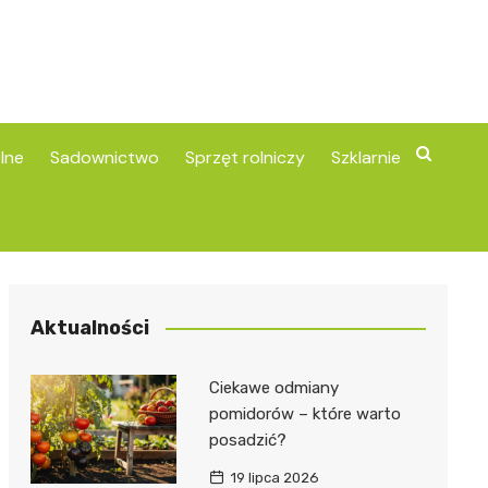
lne
Sadownictwo
Sprzęt rolniczy
Szklarnie
Aktualności
Ciekawe odmiany
pomidorów – które warto
posadzić?
19 lipca 2026