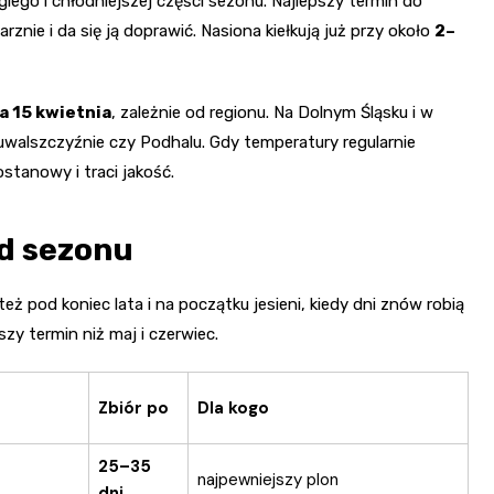
giego i chłodniejszej części sezonu. Najlepszy termin do
rznie i da się ją doprawić. Nasiona kiełkują już przy około
2–
a 15 kwietnia
, zależnie od regionu. Na Dolnym Śląsku i w
uwalszczyźnie czy Podhalu. Gdy temperatury regularnie
stanowy i traci jakość.
od sezonu
ż pod koniec lata i na początku jesieni, kiedy dni znów robią
zy termin niż maj i czerwiec.
Zbiór po
Dla kogo
25–35
najpewniejszy plon
dni