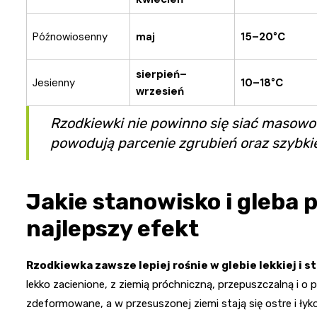
Późnowiosenny
maj
15–20°C
sierpień–
Jesienny
10–18°C
wrzesień
Rzodkiewki nie powinno się siać masow
powodują parcenie zgrubień oraz szybkie
Jakie stanowisko i gleba 
najlepszy efekt
Rzodkiewka zawsze lepiej rośnie w glebie lekkiej i s
lekko zacienione, z ziemią próchniczną, przepuszczalną i o
zdeformowane, a w przesuszonej ziemi stają się ostre i łyk