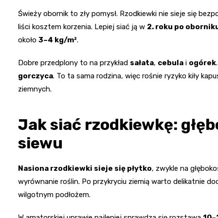
Świeży obornik to zły pomysł. Rzodkiewki nie sieje się bezp
liści kosztem korzenia. Lepiej siać ją w
2. roku po obornik
około
3–4 kg/m²
.
Dobre przedplony to na przykład
sałata
,
cebula
i
ogórek
gorczyca
. To ta sama rodzina, więc rośnie ryzyko kiły ka
ziemnych.
Jak siać rzodkiewkę: głęb
siewu
Nasiona rzodkiewki sieje się płytko
, zwykle na głębok
wyrównanie roślin. Po przykryciu ziemią warto delikatnie do
wilgotnym podłożem.
W amatorskiej uprawie najlepiej sprawdza się rozstawa
10–