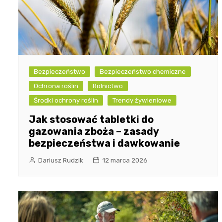
Bezpieczeństwo
Bezpieczeństwo chemiczne
Ochrona roślin
Rolnictwo
Środki ochrony roślin
Trendy żywieniowe
Jak stosować tabletki do
gazowania zboża – zasady
bezpieczeństwa i dawkowanie
Dariusz Rudzik
12 marca 2026