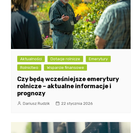
Aktualności
Dotacje rolnicze
Emerytury
Rolnictwo
Wsparcie finansowe
Czy będą wcześniejsze emerytury
rolnicze – aktualne informacje i
prognozy
Dariusz Rudzik
22 stycznia 2026