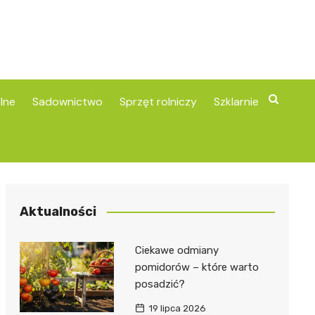
lne
Sadownictwo
Sprzęt rolniczy
Szklarnie
Aktualności
Ciekawe odmiany
pomidorów – które warto
posadzić?
19 lipca 2026