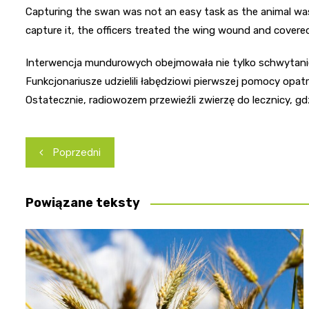
Capturing the swan was not an easy task as the animal w
capture it, the officers treated the wing wound and covere
Interwencja mundurowych obejmowała nie tylko schwytani
Funkcjonariusze udzielili łabędziowi pierwszej pomocy opatr
Ostatecznie, radiowozem przewieźli zwierzę do lecznicy, g
Nawigacja
Poprzedni
wpisu
Powiązane teksty