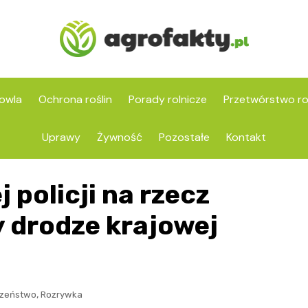
owla
Ochrona roślin
Porady rolnicze
Przetwórstwo ro
Uprawy
Żywność
Pozostałe
Kontakt
 policji na rzecz
y drodze krajowej
,
czeństwo
Rozrywka