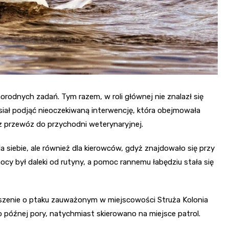
żnorodnych zadań. Tym razem, w roli głównej nie znalazł się
usiał podjąć nieoczekiwaną interwencję, która obejmowała
z przewóz do przychodni weterynaryjnej.
la siebie, ale również dla kierowców, gdyż znajdowało się przy
 nocy był daleki od rutyny, a pomoc rannemu łabędziu stała się
oszenie o ptaku zauważonym w miejscowości Struża Kolonia
 późnej pory, natychmiast skierowano na miejsce patrol.