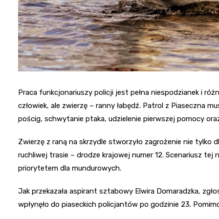
Praca funkcjonariuszy policji jest pełna niespodzianek i ró
człowiek, ale zwierzę – ranny łabędź. Patrol z Piaseczna m
pościg, schwytanie ptaka, udzielenie pierwszej pomocy ora
Zwierzę z raną na skrzydle stworzyło zagrożenie nie tylko d
ruchliwej trasie – drodze krajowej numer 12. Scenariusz tej
priorytetem dla mundurowych.
Jak przekazała aspirant sztabowy Elwira Domaradzka, zgł
wpłynęło do piaseckich policjantów po godzinie 23. Pomimo