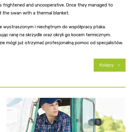
as frightened and uncooperative. Once they managed to
d the swan with a thermal blanket.
e wystraszonym i niechętnym do współpracy ptaka.
ując ranę na skrzydle oraz okryli go kocem termicznym.
dzie mógł już otrzymać profesjonalną pomoc od specjalistów.
Kolejny