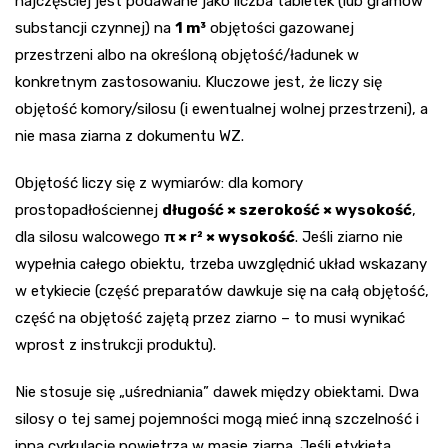
najczęściej jest podawane jako liczba tabletek (lub gramów
substancji czynnej) na
1 m³
objętości gazowanej
przestrzeni albo na określoną objętość/ładunek w
konkretnym zastosowaniu. Kluczowe jest, że liczy się
objętość komory/silosu (i ewentualnej wolnej przestrzeni), a
nie masa ziarna z dokumentu WZ.
Objętość liczy się z wymiarów: dla komory
prostopadłościennej
długość × szerokość × wysokość
,
dla silosu walcowego
π × r² × wysokość
. Jeśli ziarno nie
wypełnia całego obiektu, trzeba uwzględnić układ wskazany
w etykiecie (część preparatów dawkuje się na całą objętość,
część na objętość zajętą przez ziarno – to musi wynikać
wprost z instrukcji produktu).
Nie stosuje się „uśredniania” dawek między obiektami. Dwa
silosy o tej samej pojemności mogą mieć inną szczelność i
inną cyrkulację powietrza w masie ziarna. Jeśli etykieta