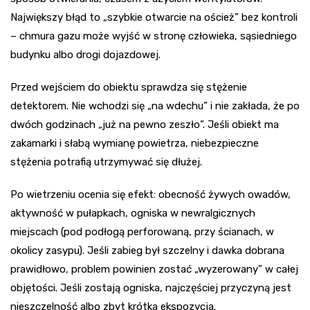
Największy błąd to „szybkie otwarcie na oścież” bez kontroli
– chmura gazu może wyjść w stronę człowieka, sąsiedniego
budynku albo drogi dojazdowej.
Przed wejściem do obiektu sprawdza się stężenie
detektorem. Nie wchodzi się „na wdechu” i nie zakłada, że po
dwóch godzinach „już na pewno zeszło”. Jeśli obiekt ma
zakamarki i słabą wymianę powietrza, niebezpieczne
stężenia potrafią utrzymywać się dłużej.
Po wietrzeniu ocenia się efekt: obecność żywych owadów,
aktywność w pułapkach, ogniska w newralgicznych
miejscach (pod podłogą perforowaną, przy ścianach, w
okolicy zasypu). Jeśli zabieg był szczelny i dawka dobrana
prawidłowo, problem powinien zostać „wyzerowany” w całej
objętości. Jeśli zostają ogniska, najczęściej przyczyną jest
nieszczelność albo zbyt krótka ekspozycja.