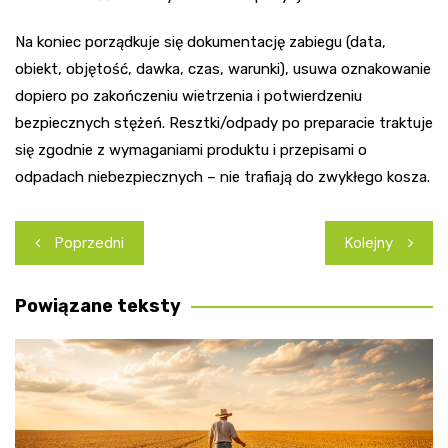
Na koniec porządkuje się dokumentację zabiegu (data,
obiekt, objętość, dawka, czas, warunki), usuwa oznakowanie
dopiero po zakończeniu wietrzenia i potwierdzeniu
bezpiecznych stężeń. Resztki/odpady po preparacie traktuje
się zgodnie z wymaganiami produktu i przepisami o
odpadach niebezpiecznych – nie trafiają do zwykłego kosza.
Nawigacja
Poprzedni
Kolejny
wpisu
Powiązane teksty