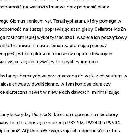
 odporność na warunki stresowe oraz podnosić plony.
ego Glomus iranicum var. Tenuihypharum, który pomaga w
dporność na suszę i poprawiając stan gleby. Cellerate MoZn
ga roślinom lepiej wykorzystać azot, wspiera ich początkowy
a istotne mikro- i makroelementy, promując procesy
 BioForge® jest kompleksem minerałów i opatentowanych
ie i wspierają ich rozwój w trudnych warunkach.
substancja herbicydowa przeznaczona do walki z chwastami w
alcza chwasty dwuliścienne, w tym komosę białą czy
ysoce skuteczna nawet w niewielkich dawkach, minimalizując
iany kukurydzy Pioneer®, które są odporne na niedobory
iany te, którą noszą oznaczenia P82703, P92440 i P9944,
jak Optimum® AQUAmax® zwiększają ich odporność na stres