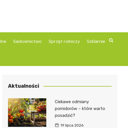
lne
Sadownictwo
Sprzęt rolniczy
Szklarnie
Aktualności
Ciekawe odmiany
pomidorów – które warto
posadzić?
19 lipca 2026