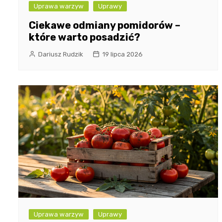
Uprawa warzyw
Uprawy
Ciekawe odmiany pomidorów –
które warto posadzić?
Dariusz Rudzik
19 lipca 2026
Uprawa warzyw
Uprawy