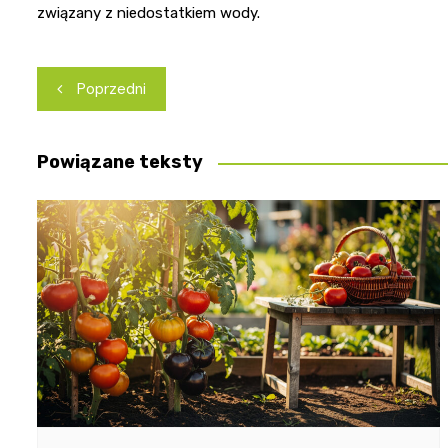
związany z niedostatkiem wody.
Nawigacja
Poprzedni
wpisu
Powiązane teksty