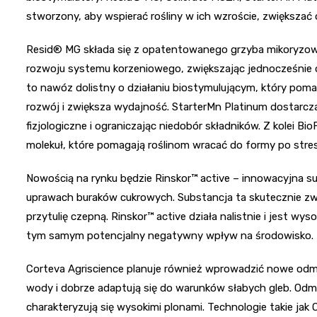
stworzony, aby wspierać rośliny w ich wzroście, zwiększać
Resid® MG składa się z opatentowanego grzyba mikoryzow
rozwoju systemu korzeniowego, zwiększając jednocześnie o
to nawóz dolistny o działaniu biostymulującym, który poma
rozwój i zwiększa wydajność. StarterMn Platinum dostarcz
fizjologiczne i ograniczając niedobór składników. Z kolei
molekuł, które pomagają roślinom wracać do formy po stres
Nowością na rynku będzie Rinskor™ active – innowacyjna 
uprawach buraków cukrowych. Substancja ta skutecznie zw
przytulię czepną. Rinskor™ active działa nalistnie i jest w
tym samym potencjalny negatywny wpływ na środowisko.
Corteva Agriscience planuje również wprowadzić nowe odm
wody i dobrze adaptują się do warunków słabych gleb. Odm
charakteryzują się wysokimi plonami. Technologie takie 