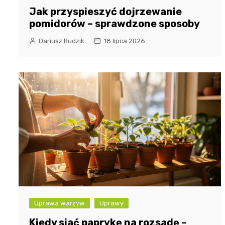
Jak przyspieszyć dojrzewanie
pomidorów – sprawdzone sposoby
Dariusz Rudzik
18 lipca 2026
Uprawa warzyw
Uprawy
Kiedy siać paprykę na rozsadę –