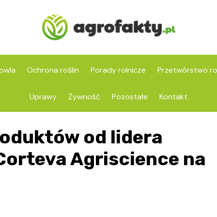
owla
Ochrona roślin
Porady rolnicze
Przetwórstwo ro
Uprawy
Żywność
Pozostałe
Kontakt
oduktów od lidera
Corteva Agriscience na