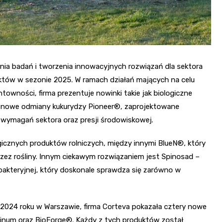
nia badań i tworzenia innowacyjnych rozwiązań dla sektora
któw w sezonie 2025. W ramach działań mających na celu
ntowności, firma prezentuje nowinki takie jak biologiczne
az nowe odmiany kukurydzy Pioneer®, zaprojektowane
 wymagań sektora oraz presji środowiskowej.
icznych produktów rolniczych, między innymi BlueN®, który
rzez rośliny. Innym ciekawym rozwiązaniem jest Spinosad –
bakteryjnej, który doskonale sprawdza się zarówno w
 2024 roku w Warszawie, firma Corteva pokazała cztery nowe
tinum oraz BioForge®. Każdy z tych produktów został