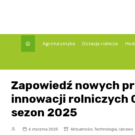
Skip
to
content
Agroturystyka
Dotacje rolnicze
Hod
Zapowiedź nowych pr
innowacji rolniczych 
sezon 2025
,
,
6 stycznia 2025
Aktualności
Technologia
Uprawy