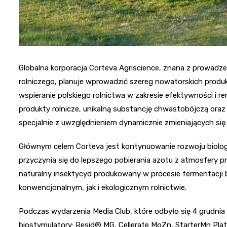
Globalna korporacja Corteva Agriscience, znana z prowadze
rolniczego, planuje wprowadzić szereg nowatorskich produ
wspieranie polskiego rolnictwa w zakresie efektywności i re
produkty rolnicze, unikalną substancję chwastobójczą or
specjalnie z uwzględnieniem dynamicznie zmieniających się
Głównym celem Corteva jest kontynuowanie rozwoju biolog
przyczynia się do lepszego pobierania azotu z atmosfery p
naturalny insektycyd produkowany w procesie fermentacji 
konwencjonalnym, jak i ekologicznym rolnictwie.
Podczas wydarzenia Media Club, które odbyło się 4 grudnia
biostymulatory: Resid® MG, Cellerate MoZn, StarterMn Pla