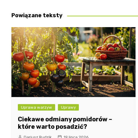
wpisu
Powiązane teksty
Uprawa warzyw
Uprawy
Ciekawe odmiany pomidorów –
które warto posadzić?
Dariusz Rudzik
19 lipca 2026