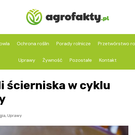
owla
Ochrona roślin
Porady rolnicze
Przetwórstwo ro
Uprawy
Żywność
Pozostałe
Kontakt
i ścierniska w cyklu
y
,
gia
Uprawy