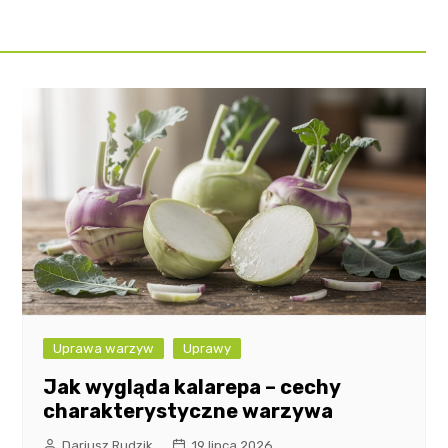
Uprawa warzyw
Uprawy
Jak wygląda kalarepa – cechy
charakterystyczne warzywa
Dariusz Rudzik
19 lipca 2026