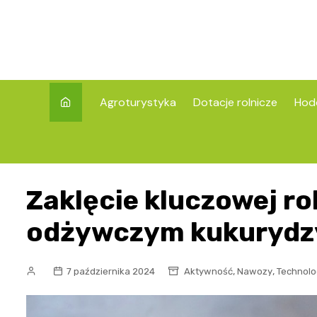
Skip
to
content
Agroturystyka
Dotacje rolnicze
Hod
Zaklęcie kluczowej rol
odżywczym kukurydz
,
,
7 października 2024
Aktywność
Nawozy
Technolo