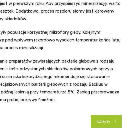
 jest w pierwszym roku. Aby przyspieszyć mineralizację, warto
 resztek. Dodatkowo, proces rozbioru słomy jest kierowany
ny składników.
ły populacje korzystnej mikroflory gleby. Kolejnym
dzę pod wpływem rekordowo wysokich temperatur końca lata.
 proces mineralizacji.
nie preparatów zawierających bakterie glebowe z rodzaju
kszenie ilości odzyskanych składników pokarmowych sprzyja
i ścierniska kukurydzianego rekomenduje się stosowanie
cjalizowanych bakterii glebowych z rodzaju Bacillus w
 późną jesienią przy temperaturze 5℃. Zabieg przeprowadza
e ma grubej pokrywy śnieżnej.
Kolejny