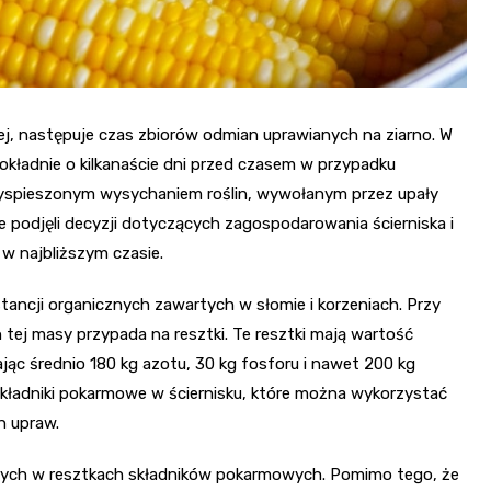
j, następuje czas zbiorów odmian uprawianych na ziarno. W
dokładnie o kilkanaście dni przed czasem w przypadku
zyspieszonym wysychaniem roślin, wywołanym przez upały
e podjęli decyzji dotyczących zagospodarowania ścierniska i
w najbliższym czasie.
ancji organicznych zawartych w słomie i korzeniach. Przy
 tej masy przypada na resztki. Te resztki mają wartość
ąc średnio 180 kg azotu, 30 kg fosforu i nawet 200 kg
kładniki pokarmowe w ściernisku, które można wykorzystać
h upraw.
artych w resztkach składników pokarmowych. Pomimo tego, że