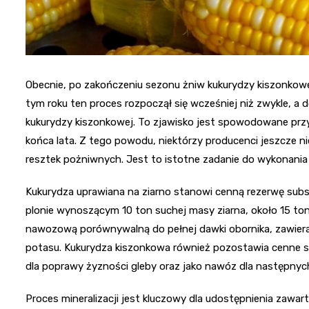
Obecnie, po zakończeniu sezonu żniw kukurydzy kiszonkowe
tym roku ten proces rozpoczął się wcześniej niż zwykle, a 
kukurydzy kiszonkowej. To zjawisko jest spowodowane pr
końca lata. Z tego powodu, niektórzy producenci jeszcze ni
resztek pożniwnych. Jest to istotne zadanie do wykonania 
Kukurydza uprawiana na ziarno stanowi cenną rezerwę subst
plonie wynoszącym 10 ton suchej masy ziarna, około 15 ton
nawozową porównywalną do pełnej dawki obornika, zawieraj
potasu. Kukurydza kiszonkowa również pozostawia cenne s
dla poprawy żyzności gleby oraz jako nawóz dla następnyc
Proces mineralizacji jest kluczowy dla udostępnienia zaw