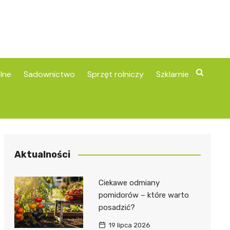
lne
Sadownictwo
Sprzęt rolniczy
Szklarnie
Aktualności
Ciekawe odmiany
pomidorów – które warto
posadzić?
19 lipca 2026