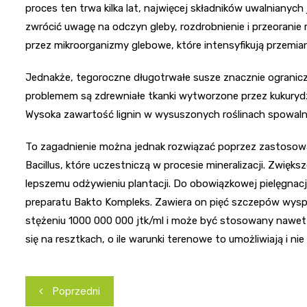
proces ten trwa kilka lat, najwięcej składników uwalnianych
zwrócić uwagę na odczyn gleby, rozdrobnienie i przeoranie
przez mikroorganizmy glebowe, które intensyfikują przemia
Jednakże, tegoroczne długotrwałe susze znacznie ograniczy
problemem są zdrewniałe tkanki wytworzone przez kukury
Wysoka zawartość lignin w wysuszonych roślinach spowalnia
To zagadnienie można jednak rozwiązać poprzez zastosowa
Bacillus, które uczestniczą w procesie mineralizacji. Zwię
lepszemu odżywieniu plantacji. Do obowiązkowej pielęgnacj
preparatu Bakto Kompleks. Zawiera on pięć szczepów wyspe
stężeniu 1000 000 000 jtk/ml i może być stosowany nawet
się na resztkach, o ile warunki terenowe to umożliwiają i ni
Nawigacja
Poprzedni