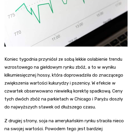
Koniec tygodnia przyniósł ze sobą lekkie osłabienie trendu
wzrostowego na giełdowym rynku zbóż, a to w wyniku
kilkumiesięcznej hossy, która doprowadziła do znaczącego
zwiększenia wartości kukurydzy i pszenicy. W efekcie w
czwartek obserwowano niewielką korektę spadkową. Ceny
tych dwóch zbóż na parkietach w Chicago i Paryżu doszły
do najwyższych stawek od dłuższego czasu.
Z drugiej strony, soja na amerykańskim rynku straciła nieco
na swojej wartości. Powodem tego jest bardziej