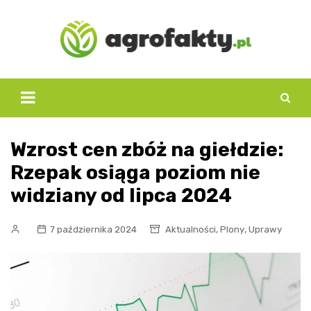
Skip
to
content
Wzrost cen zbóż na giełdzie:
Rzepak osiąga poziom nie
widziany od lipca 2024
,
,
7 października 2024
Aktualności
Plony
Uprawy