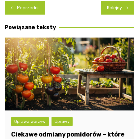
Nawigacja
Poprzedni
Kolejny
wpisu
Powiązane teksty
Uprawa warzyw
Uprawy
Ciekawe odmiany pomidorów – które