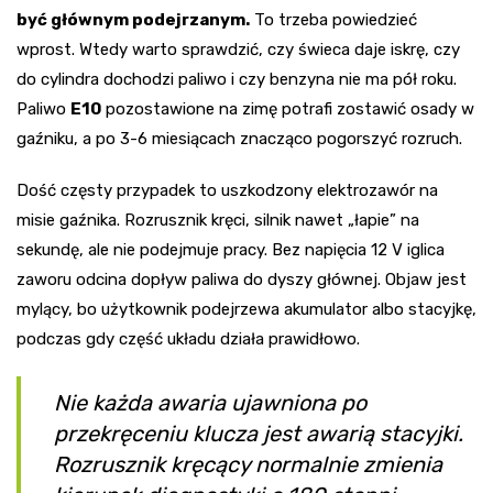
być głównym podejrzanym.
To trzeba powiedzieć
wprost. Wtedy warto sprawdzić, czy świeca daje iskrę, czy
do cylindra dochodzi paliwo i czy benzyna nie ma pół roku.
Paliwo
E10
pozostawione na zimę potrafi zostawić osady w
gaźniku, a po 3-6 miesiącach znacząco pogorszyć rozruch.
Dość częsty przypadek to uszkodzony elektrozawór na
misie gaźnika. Rozrusznik kręci, silnik nawet „łapie” na
sekundę, ale nie podejmuje pracy. Bez napięcia 12 V iglica
zaworu odcina dopływ paliwa do dyszy głównej. Objaw jest
mylący, bo użytkownik podejrzewa akumulator albo stacyjkę,
podczas gdy część układu działa prawidłowo.
Nie każda awaria ujawniona po
przekręceniu klucza jest awarią stacyjki.
Rozrusznik kręcący normalnie zmienia