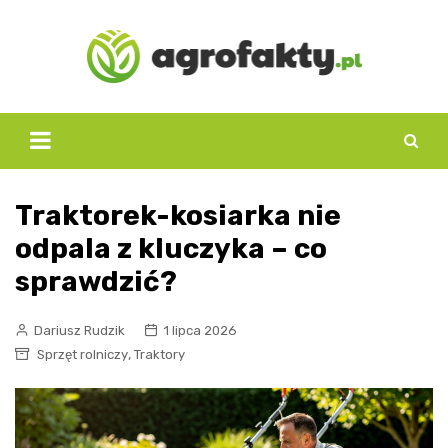
Skip
to
content
Traktorek-kosiarka nie
odpala z kluczyka – co
sprawdzić?
Dariusz Rudzik
1 lipca 2026
,
Sprzęt rolniczy
Traktory