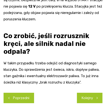
są czyste, bezpiecznik jest cały, a na wyjściu START stacyjki
nie pojawia się
12 V
po przekręceniu klucza. Stacyjka jest też
podejrzana, gdy objaw pojawia się nieregularnie i zależy od
poruszenia kluczem.
Co zrobić, jeśli rozrusznik
kręci, ale silnik nadal nie
odpala?
W takim przypadku trzeba odejść od diagnostyki samego
kluczyka. Do sprawdzenia jest świeca, iskra, dopływ paliwa,
stan gaźnika i ewentualny elektrozawór paliwa. To już inna
ścieżka niż klasyczny „brak rozruchu z kluczyka”.
Nawigacja
Poprzedni
Kolejny