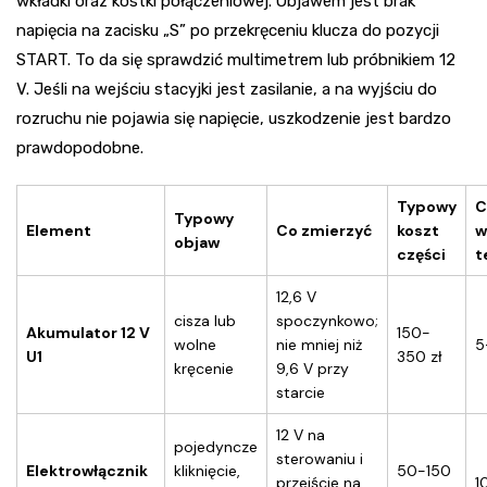
wkładki oraz kostki połączeniowej. Objawem jest brak
napięcia na zacisku „S” po przekręceniu klucza do pozycji
START. To da się sprawdzić multimetrem lub próbnikiem 12
V. Jeśli na wejściu stacyjki jest zasilanie, a na wyjściu do
rozruchu nie pojawia się napięcie, uszkodzenie jest bardzo
prawdopodobne.
Typowy
C
Typowy
Element
Co zmierzyć
koszt
w
objaw
części
t
12,6 V
cisza lub
spoczynkowo;
Akumulator 12 V
150-
wolne
nie mniej niż
5
U1
350 zł
kręcenie
9,6 V przy
starcie
12 V na
pojedyncze
sterowaniu i
Elektrowłącznik
kliknięcie,
50-150
przejście na
1