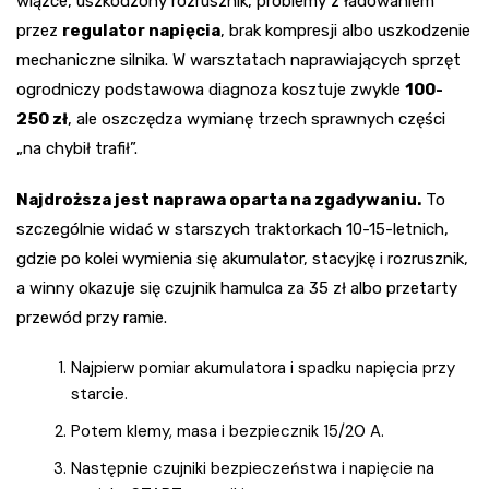
wiązce, uszkodzony rozrusznik, problemy z ładowaniem
przez
regulator napięcia
, brak kompresji albo uszkodzenie
mechaniczne silnika. W warsztatach naprawiających sprzęt
ogrodniczy podstawowa diagnoza kosztuje zwykle
100-
250 zł
, ale oszczędza wymianę trzech sprawnych części
„na chybił trafił”.
Najdroższa jest naprawa oparta na zgadywaniu.
To
szczególnie widać w starszych traktorkach 10-15-letnich,
gdzie po kolei wymienia się akumulator, stacyjkę i rozrusznik,
a winny okazuje się czujnik hamulca za 35 zł albo przetarty
przewód przy ramie.
Najpierw pomiar akumulatora i spadku napięcia przy
starcie.
Potem klemy, masa i bezpiecznik 15/20 A.
Następnie czujniki bezpieczeństwa i napięcie na