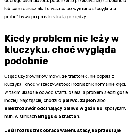
dobrego akumulatora, podejrzenie przesuwa się na solenoid
lub sam rozrusznik. To ważne, bo wymiana stacyjki „na
próbę” bywa po prostu stratą pieniędzy.
Kiedy problem nie leży w
kluczyku, choć wygląda
podobnie
Część użytkowników mówi, że traktorek „nie odpala z
kluczyka”, choć w rzeczywistości rozrusznik normalnie kręci.
W takim układzie obwód startu działa, a problem siedzi gdzie
indziej. Najczęściej chodzi o
paliwo
,
zapłon
albo
elektrozawór odcinający paliwo w gaźniku
, spotykany
m.in. w silnikach
Briggs & Stratton
.
Jeśli rozrusznik obraca wałem, stacyjka przestaje