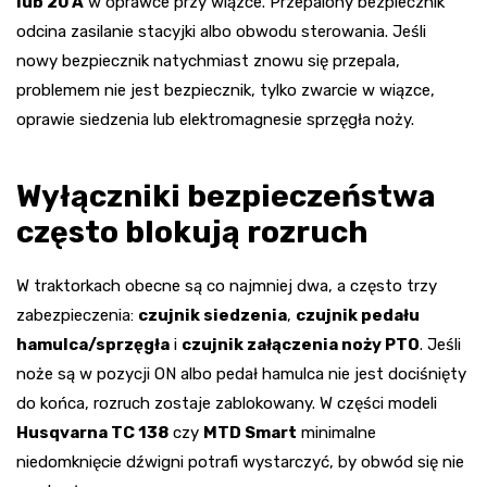
lub 20 A
w oprawce przy wiązce. Przepalony bezpiecznik
odcina zasilanie stacyjki albo obwodu sterowania. Jeśli
nowy bezpiecznik natychmiast znowu się przepala,
problemem nie jest bezpiecznik, tylko zwarcie w wiązce,
oprawie siedzenia lub elektromagnesie sprzęgła noży.
Wyłączniki bezpieczeństwa
często blokują rozruch
W traktorkach obecne są co najmniej dwa, a często trzy
zabezpieczenia:
czujnik siedzenia
,
czujnik pedału
hamulca/sprzęgła
i
czujnik załączenia noży PTO
. Jeśli
noże są w pozycji ON albo pedał hamulca nie jest dociśnięty
do końca, rozruch zostaje zablokowany. W części modeli
Husqvarna TC 138
czy
MTD Smart
minimalne
niedomknięcie dźwigni potrafi wystarczyć, by obwód się nie