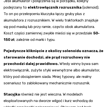
Jeśli akumulator i połączenia są w porządku, kolejny
podejrzany to
elektrowłącznik rozrusznika
(solenoid).
To on po przekręceniu kluczyka łączy gruby plus z
akumulatora z rozrusznikiem. W wielu traktorkach znajduje
się pod maską lub przy ramie, często obok akumulatora.
Koszt części zamiennej zwykle mieści się w przedziale
50-
150 zł
, zależnie od marki i typu.
Pojedyncze kliknięcie z okolicy solenoidu oznacza, że
sterowanie dochodzi, ale prąd rozruchowy nie
przechodzi dalej prawidłowo.
Wtedy winny bywa sam
elektrowłącznik, zużyte styki wewnętrzne albo akumulator,
który pod obciążeniem siada. Mniej typowy, ale realny
scenariusz to zablokowany mechanicznie rozrusznik.
Stacyjka
również nie jest wieczna. W modelach
eksploatowanych na dworze wilgoć i kurz wchodzą do