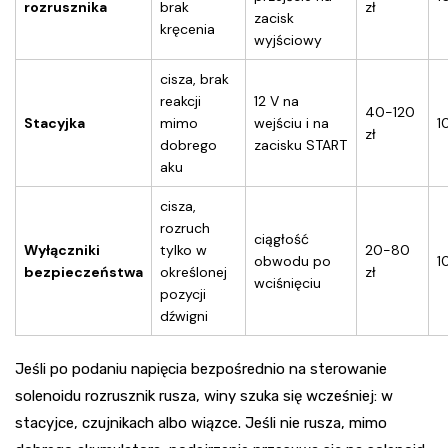
rozrusznika
brak
zł
zacisk
kręcenia
wyjściowy
cisza, brak
reakcji
12 V na
40-120
Stacyjka
mimo
wejściu i na
1
zł
dobrego
zacisku START
aku
cisza,
rozruch
ciągłość
Wyłączniki
tylko w
20-80
obwodu po
1
bezpieczeństwa
określonej
zł
wciśnięciu
pozycji
dźwigni
Jeśli po podaniu napięcia bezpośrednio na sterowanie
solenoidu rozrusznik rusza, winy szuka się wcześniej: w
stacyjce, czujnikach albo wiązce. Jeśli nie rusza, mimo