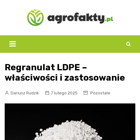
Skip
to
content
Regranulat LDPE –
właściwości i zastosowanie
Dariusz Rudzik
7 lutego 2025
Pozostałe