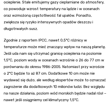
ocieplenie. Stale emitujemy gazy cieplarniane do atmosfery,
co powoduje wzrost temperatury na lądzie i w oceanach
oraz wzmożoną częstotliwość fal upałów. Ponadto,
zwiększa się ryzyko intensywnych opadów deszczu i
długotrwałych susz.
Zgodnie z raportem IPCC, nawet 0,5°C różnicy w
temperaturze może mieć znaczący wpływ na naszą planetę.
Jeśli uda nam się utrzymać granicę ocieplenia na poziomie
1,5°C, poziom wody w oceanach wzrośnie o 26 do 77 cm w
porównaniu do okresu 1986-2005. Natomiast przy wzroście
o 2°C będzie to aż 87 cm. Dodatkowe 10 cm może nie
wydawać się dużo, ale według ekspertów może to oznaczać
zagrożenie dla dodatkowych 10 milionów ludzi. Bez względu
na nasze działania, poziom wód morskich będzie nadal rósł –
nawet jeśli osiągniemy cel klimatyczny 1,5°C.