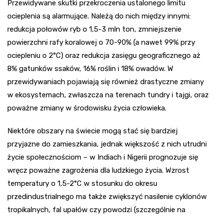
Przewidywane skutki przekroczenia ustalonego limitu
ocieplenia są alarmujące. Należą do nich między innymi:
redukcja połowów ryb o 1,5-3 mln ton, zmniejszenie
powierzchni rafy koralowej o 70-90% (a nawet 99% przy
ociepleniu o 2°C) oraz redukcja zasięgu geograficznego aż
8% gatunków ssaków, 16% roślin i 18% owadów. W
przewidywaniach pojawiają się również drastyczne zmiany
w ekosystemach, zwłaszcza na terenach tundry i tajgi, oraz
poważne zmiany w środowisku życia człowieka.
Niektóre obszary na świecie mogą stać się bardziej
przyjazne do zamieszkania, jednak większość z nich utrudni
życie społecznościom – w Indiach i Nigerii prognozuje się
wręcz poważne zagrożenia dla ludzkiego życia. Wzrost
temperatury o 1,5-2°C w stosunku do okresu
przedindustrialnego ma także zwiększyć nasilenie cyklonów
tropikalnych, fal upałów czy powodzi (szczególnie na