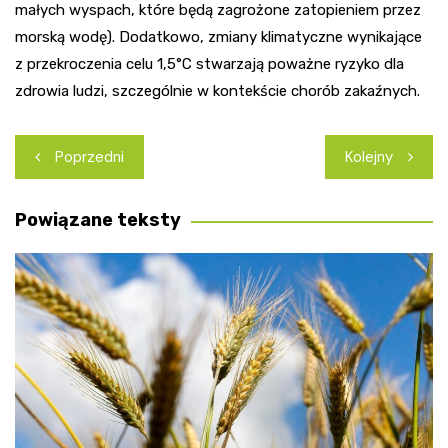
małych wyspach, które będą zagrożone zatopieniem przez
morską wodę). Dodatkowo, zmiany klimatyczne wynikające
z przekroczenia celu 1,5°C stwarzają poważne ryzyko dla
zdrowia ludzi, szczególnie w kontekście chorób zakaźnych.
Nawigacja
Poprzedni
Kolejny
wpisu
Powiązane teksty