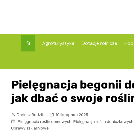
Skip
to
content
Agroturystyka
Dotacje rolnicze
Hod
Pielęgnacja begonii 
jak dbać o swoje rośli
Dariusz Rudzik
10 listopada 2025
,
Pielęgnacja roślin domowych
Pielęgnacja roślin doniczkowych
Uprawy szklarniowe