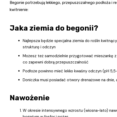
Begonie potrzebują lekkiego, przepuszczalnego podłoża i 
kwitnienie:
Jaka ziemia do begonii?
Najlepsza będzie specjalna ziemia do roślin kwitną
strukturę i odczyn
Możesz też samodzielnie przygotować mieszankę z 2 cz
co zapewni dobrą przepuszczalność
Podłoże powinno mieć lekko kwaśny odczyn (pH 5,5-6
Doniczka musi posiadać otwory drenażowe na dnie,
Nawożenie
W okresie intensywnego wzrostu (wiosna-lato) nawó
bogatym w fosfor i potas