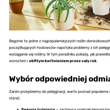
Begonie to jedne z najpopularniejszych roślin doniczkowych,
początkujących hodowców napotyka problemy z ich pielęgnacj
wyciąganie się rośliny. W tym poradniku pokażę, jak prawi
wzrostem i
obfitym kwitnieniem przez cały rok
.
Wybór odpowiedniej odmi
Zanim przejdziemy do pielęgnacji, warto poznać popularne
różnić:
Begonia bulwiasta
– zachwyca spektakularnymi kwi