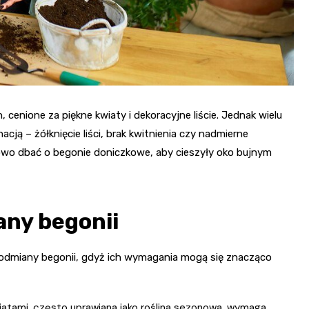
 cenione za piękne kwiaty i dekoracyjne liście. Jednak wielu
ą – żółknięcie liści, brak kwitnienia czy nadmierne
dłowo dbać o begonie doniczkowe, aby cieszyły oko bujnym
any begonii
 odmiany begonii, gdyż ich wymagania mogą się znacząco
atami, często uprawiana jako roślina sezonowa, wymaga