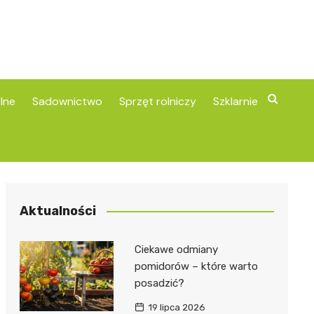
lne
Sadownictwo
Sprzęt rolniczy
Szklarnie
Aktualności
Ciekawe odmiany
pomidorów – które warto
posadzić?
19 lipca 2026