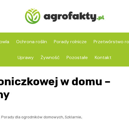
owla
Ochrona roślin
Porady rolnicze
Przetwórstwo ro
Uprawy
Żywność
Pozostałe
Kontakt
doniczkowej w domu –
ny
,
,
,
Porady dla ogrodników domowych
Szklarnie