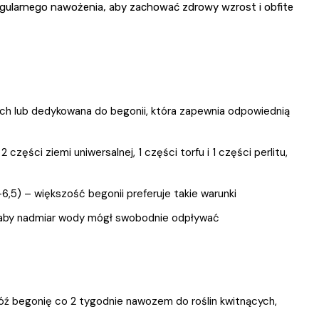
regularnego nawożenia, aby zachować zdrowy wzrost i obfite
cych lub dedykowana do begonii, która zapewnia odpowiednią
ęści ziemi uniwersalnej, 1 części torfu i 1 części perlitu,
,5) – większość begonii preferuje takie warunki
 aby nadmiar wody mógł swobodnie odpływać
ź begonię co 2 tygodnie nawozem do roślin kwitnących,