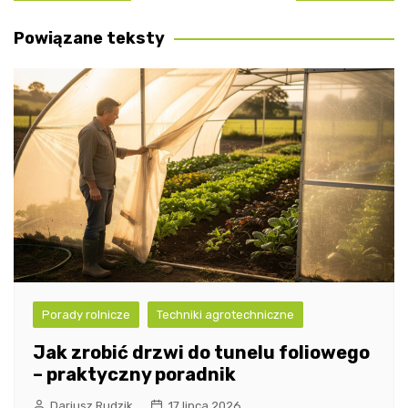
wpisu
Powiązane teksty
Porady rolnicze
Techniki agrotechniczne
Jak zrobić drzwi do tunelu foliowego
– praktyczny poradnik
Dariusz Rudzik
17 lipca 2026