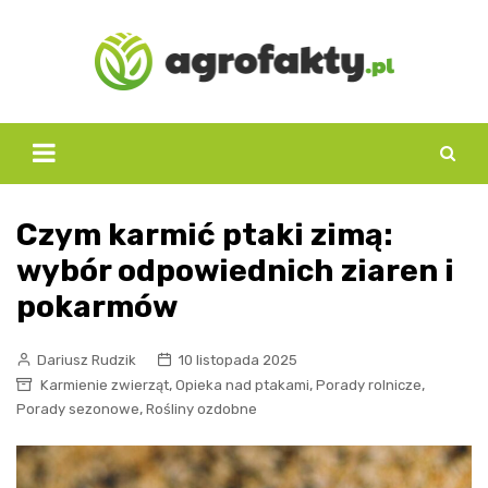
Skip
to
content
Czym karmić ptaki zimą:
wybór odpowiednich ziaren i
pokarmów
Dariusz Rudzik
10 listopada 2025
,
,
,
Karmienie zwierząt
Opieka nad ptakami
Porady rolnicze
,
Porady sezonowe
Rośliny ozdobne