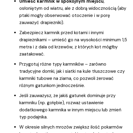
Umieść karmnik w spokojnym miejscu
,
osłoniętym od wiatru, ale z dobrą widocznością (aby
ptaki mogły obserwować otoczenie i w porę
zauważyć drapieżniki).
Zabezpiecz karmnik przed kotami i innymi
drapieżnikami – umieść go na wysokości minimum 1,5
metra i z dala od krzewów, z których kot mógłby
zaatakować.
Przygotuj różne typy karmników – zarówno
tradycyjne domki, jak i siatki na kule tłuszczowe czy
karmniki tubowe na ziarna, co pozwoli żerować
różnym gatunkom jednocześnie.
Jeśli zauważysz, że jakiś gatunek dominuje przy
karmniku (np. gołębie), rozważ ustawienie
dodatkowego karmnika w innym miejscu lub zmień
typ podajnika.
W okresie silnych mrozów zwiększ ilość pokarmów