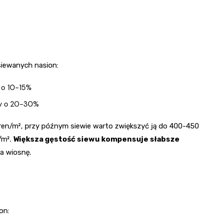
siewanych nasion:
y o 10-15%
my o 20-30%
ren/m², przy późnym siewie warto zwiększyć ją do 400-450
/m².
Większa gęstość siewu kompensuje słabsze
a wiosnę.
on: