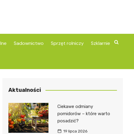
lne
Sadownictwo
Sprzęt rolniczy
Szklarnie
Aktualności
Ciekawe odmiany
pomidorów – które warto
posadzić?
19 lipca 2026