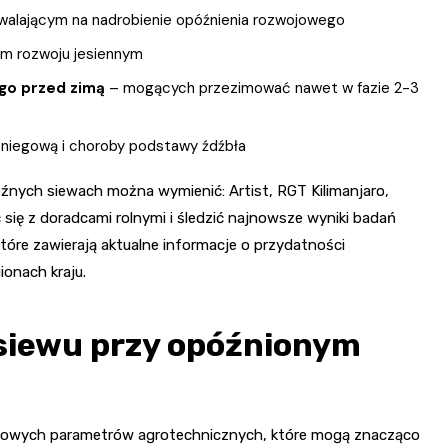
alającym na nadrobienie opóźnienia rozwojowego
m rozwoju jesiennym
go przed zimą
– mogących przezimować nawet w fazie 2-3
śniegową i choroby podstawy źdźbła
źnych siewach można wymienić: Artist, RGT Kilimanjaro,
 się z doradcami rolnymi i śledzić najnowsze wyniki badań
re zawierają aktualne informacje o przydatności
onach kraju.
siewu przy opóźnionym
czowych parametrów agrotechnicznych, które mogą znacząco