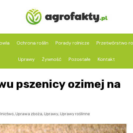
owla
Ochrona roślin
Porady rolnicze
Przetwórstwo ro
Uprawy
Żywność
Pozostałe
Kontakt
wu pszenicy ozimej na
,
,
,
lnictwo
Uprawa zboża
Uprawy
Uprawy roślinne