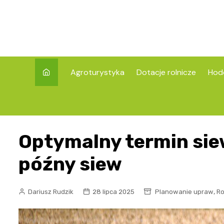
Skip
to
content
Agroturystyka
Dotacje rolnicze
Hod
Optymalny termin sie
późny siew
,
Dariusz Rudzik
28 lipca 2025
Planowanie upraw
Ro