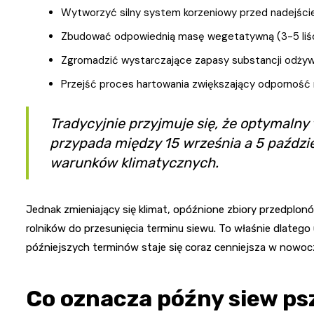
Wytworzyć silny system korzeniowy przed nadejśc
Zbudować odpowiednią masę wegetatywną (3-5 liśc
Zgromadzić wystarczające zapasy substancji odży
Przejść proces hartowania zwiększający odporność 
Tradycyjnie przyjmuje się, że optymalny
przypada między 15 września a 5 paździe
warunków klimatycznych.
Jednak zmieniający się klimat, opóźnione zbiory przedplon
rolników do przesunięcia terminu siewu. To właśnie dlateg
późniejszych terminów staje się coraz cenniejsza w nowoc
Co oznacza późny siew ps