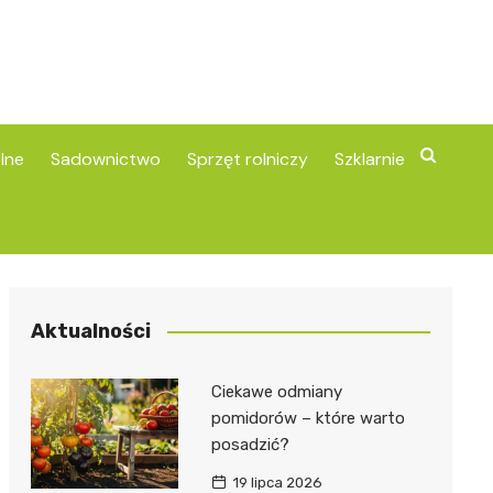
lne
Sadownictwo
Sprzęt rolniczy
Szklarnie
Aktualności
Ciekawe odmiany
pomidorów – które warto
posadzić?
19 lipca 2026