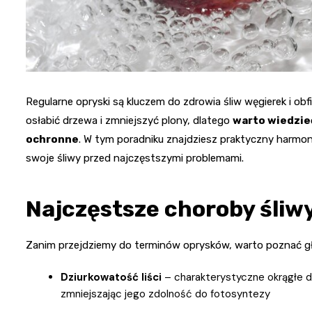
Regularne opryski są kluczem do zdrowia śliw węgierek i o
osłabić drzewa i zmniejszyć plony, dlatego
warto wiedzieć
ochronne
. W tym poradniku znajdziesz praktyczny harmo
swoje śliwy przed najczęstszymi problemami.
Najczęstsze choroby śliw
Zanim przejdziemy do terminów oprysków, warto poznać głó
Dziurkowatość liści
– charakterystyczne okrągłe dzi
zmniejszając jego zdolność do fotosyntezy