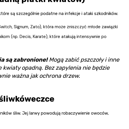
óre są szczególnie podatne na infekcje i ataki szkodników.
 Switch, Signum, Zato), która może zniszczyć młode zawiązki
kom (np. Decis, Karate), które atakują intensywnie po
ia są zabronione!
Mogą zabić pszczoły i inne
e kwiaty opadną. Bez zapylenia nie będzie
wnie ważna jak ochrona drzew.
śliwkóweczce
ników śliw. Jej larwy powodują robaczywienie owoców,