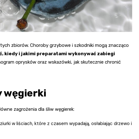
bfitych zbiorów. Choroby grzybowe i szkodniki mogą znacząco
, kiedy i jakimi preparatami wykonywać zabiegi
nogram oprysków oraz wskazówki, jak skutecznie chronić
y węgierki
wne zagrożenia dla śliw węgierek:
urki w liściach, które z czasem wypadają, osłabiając drzewo i