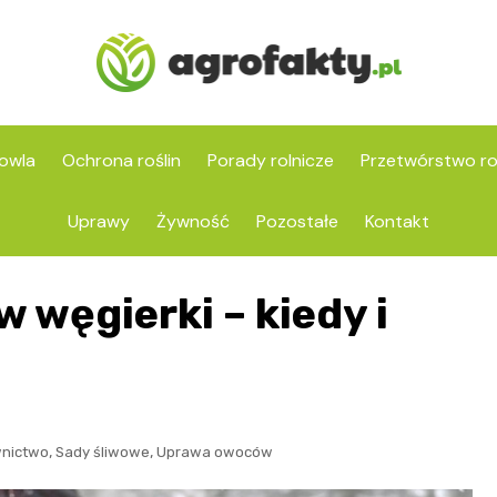
owla
Ochrona roślin
Porady rolnicze
Przetwórstwo ro
Uprawy
Żywność
Pozostałe
Kontakt
 węgierki – kiedy i
,
,
nictwo
Sady śliwowe
Uprawa owoców