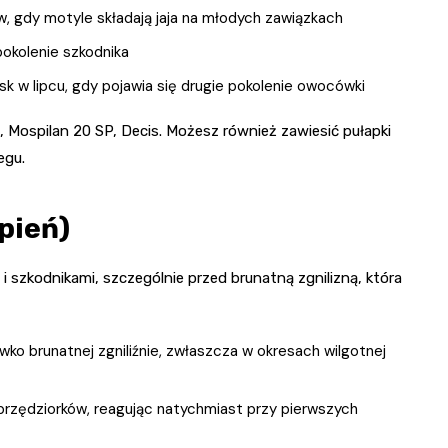
w, gdy motyle składają jaja na młodych zawiązkach
pokolenie szkodnika
sk w lipcu, gdy pojawia się drugie pokolenie owocówki
Mospilan 20 SP, Decis. Możesz również zawiesić pułapki
egu.
pień)
 szkodnikami, szczególnie przed brunatną zgnilizną, która
ko brunatnej zgniliźnie, zwłaszcza w okresach wilgotnej
przędziorków, reagując natychmiast przy pierwszych