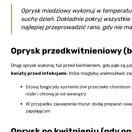
Oprysk miedziowy wykonuj w temperaturz
suchy dzień. Dokładnie pokryj wszystkie 
najlepiej przeprowadzić rano, gdy nie m
Oprysk przedkwitnieniowy (b
Drugi oprysk wykonaj tuż przed kwitnieniem, gdy pąki są już
kwiaty przed infekcjami
, które mogłyby uniemożliwić z
Stosuj fungicydy systemiczne przeciwko chorobom g
roślin i chronią je od wewnątrz
W przypadku zauważenia mszyc dodaj preparat owado
zapylającym
Oprysk po kwitnieniu (gdy o