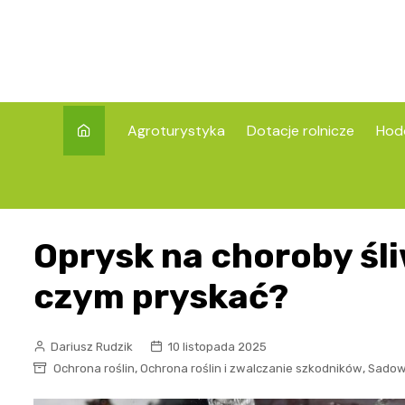
Skip
to
content
Agroturystyka
Dotacje rolnicze
Hod
Oprysk na choroby śliw
czym pryskać?
Dariusz Rudzik
10 listopada 2025
,
,
Ochrona roślin
Ochrona roślin i zwalczanie szkodników
Sadow