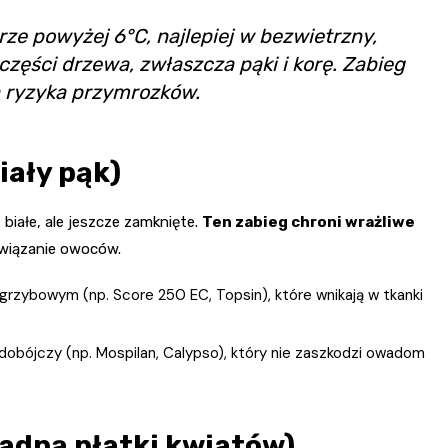
e powyżej 6°C, najlepiej w bezwietrzny,
części drzewa, zwłaszcza pąki i korę. Zabieg
a ryzyka przymrozków.
iały pąk)
 białe, ale jeszcze zamknięte.
Ten zabieg chroni wrażliwe
awiązanie owoców.
rzybowym (np. Score 250 EC, Topsin), które wnikają w tkanki
bójczy (np. Mospilan, Calypso), który nie zaszkodzi owadom
padną płatki kwiatów)