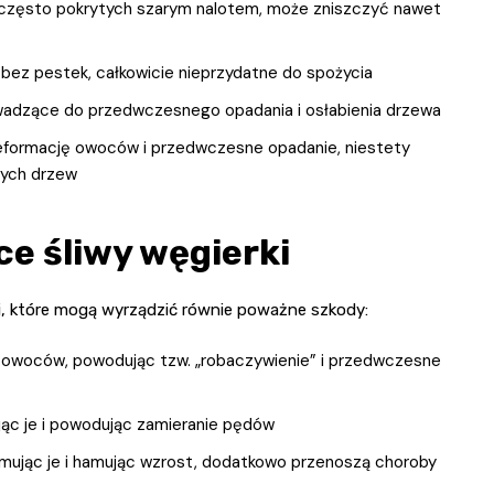
 często pokrytych szarym nalotem, może zniszczyć nawet
bez pestek, całkowicie nieprzydatne do spożycia
wadzące do przedwczesnego opadania i osłabienia drzewa
eformację owoców i przedwczesne opadanie, niestety
nych drzew
e śliwy węgierki
i, które mogą wyrządzić równie poważne szkody:
 owoców, powodując tzw. „robaczywienie” i przedwczesne
jąc je i powodując zamieranie pędów
ormując je i hamując wzrost, dodatkowo przenoszą choroby