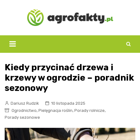
Skip
to
content
Kiedy przycinać drzewa i
krzewy w ogrodzie – poradnik
sezonowy
Dariusz Rudzik
10 listopada 2025
,
,
,
Ogrodnictwo
Pielęgnacja roślin
Porady rolnicze
Porady sezonowe