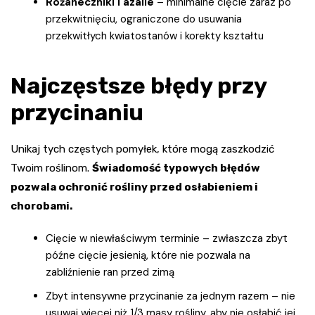
Różaneczniki i azalie
– minimalne cięcie zaraz po
przekwitnięciu, ograniczone do usuwania
przekwitłych kwiatostanów i korekty kształtu
Najczęstsze błędy przy
przycinaniu
Unikaj tych częstych pomyłek, które mogą zaszkodzić
Twoim roślinom.
Świadomość typowych błędów
pozwala ochronić rośliny przed osłabieniem i
chorobami.
Cięcie w niewłaściwym terminie – zwłaszcza zbyt
późne cięcie jesienią, które nie pozwala na
zabliźnienie ran przed zimą
Zbyt intensywne przycinanie za jednym razem – nie
usuwaj więcej niż 1/3 masy rośliny, aby nie osłabić jej