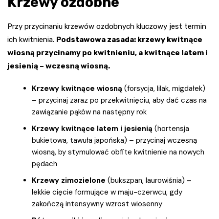
Krzewy ozdobne
Przy przycinaniu krzewów ozdobnych kluczowy jest termin
ich kwitnienia.
Podstawowa zasada: krzewy kwitnące
wiosną przycinamy po kwitnieniu, a kwitnące latem i
jesienią – wczesną wiosną.
Krzewy kwitnące wiosną
(forsycja, lilak, migdałek)
– przycinaj zaraz po przekwitnięciu, aby dać czas na
zawiązanie pąków na następny rok
Krzewy kwitnące latem i jesienią
(hortensja
bukietowa, tawuła japońska) – przycinaj wczesną
wiosną, by stymulować obfite kwitnienie na nowych
pędach
Krzewy zimozielone
(bukszpan, laurowiśnia) –
lekkie cięcie formujące w maju-czerwcu, gdy
zakończą intensywny wzrost wiosenny