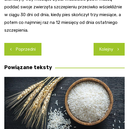
poddać swoje zwierzęta szczepieniu przeciwko wściekliźnie
w ciągu 30 dni od dnia, kiedy pies skończył trzy miesiące, a
potem co najmniej raz na 12 miesięcy od dnia ostatniego
szczepienia.
Nawigacja
Poprzedni
Kolejny
wpisu
Powiązane teksty