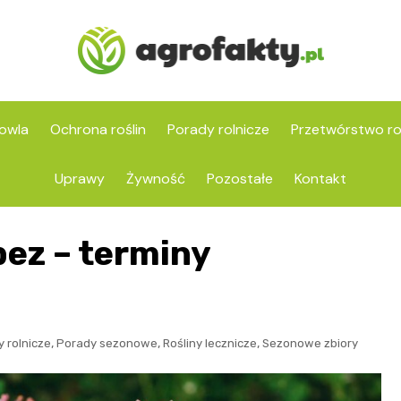
owla
Ochrona roślin
Porady rolnicze
Przetwórstwo ro
Uprawy
Żywność
Pozostałe
Kontakt
bez – terminy
,
,
,
 rolnicze
Porady sezonowe
Rośliny lecznicze
Sezonowe zbiory