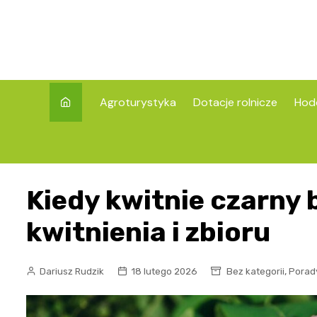
Skip
to
content
Agroturystyka
Dotacje rolnicze
Hod
Kiedy kwitnie czarny 
kwitnienia i zbioru
,
Dariusz Rudzik
18 lutego 2026
Bez kategorii
Porady