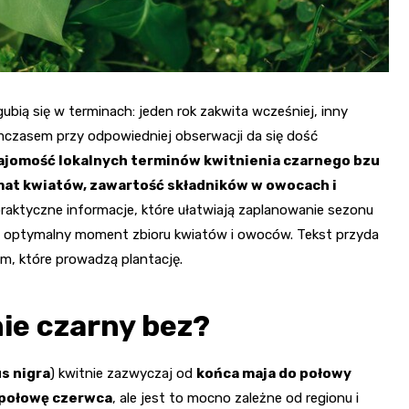
bią się w terminach: jeden rok zakwita wcześniej, inny
 Tymczasem przy odpowiedniej obserwacji da się dość
ajomość lokalnych terminów kwitnienia czarnego bzu
mat kwiatów, zawartość składników w owocach i
raktyczne informacje, które ułatwiają zaplanowanie sezonu
 po optymalny moment zbioru kwiatów i owoców. Tekst przyda
ym, które prowadzą plantację.
ie czarny bez?
s nigra
) kwitnie zazwyczaj od
końca maja do połowy
 połowę czerwca
, ale jest to mocno zależne od regionu i