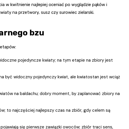
ia w kwitnienie najlepiej oceniać po wyglądzie pąków i
iaty na przetwory, susz czy surowiec zielarski.
zarnego bzu
 etapów:
ewidoczne pojedyncze kwiaty; na tym etapie na zbiory jest
zyna być widoczny pojedynczy kwiat, ale kwiatostan jest wciąż
iatów na baldachu; dobry moment, by zaplanować zbiory na
w; to najczęściej najlepszy czas na zbiór, gdy celem są
ojawiają się pierwsze zawiązki owoców; zbiór traci sens,