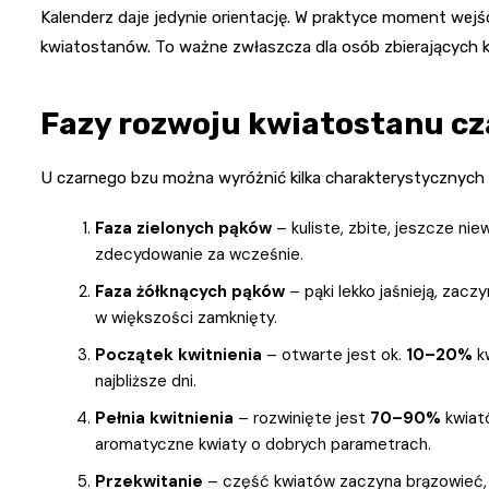
Kalenderz daje jedynie orientację. W praktyce moment wejśc
kwiatostanów. To ważne zwłaszcza dla osób zbierających kw
Fazy rozwoju kwiatostanu c
U czarnego bzu można wyróżnić kilka charakterystycznych
Faza zielonych pąków
– kuliste, zbite, jeszcze ni
zdecydowanie za wcześnie.
Faza żółknących pąków
– pąki lekko jaśnieją, zac
w większości zamknięty.
Początek kwitnienia
– otwarte jest ok.
10–20%
kw
najbliższe dni.
Pełnia kwitnienia
– rozwinięte jest
70–90%
kwiató
aromatyczne kwiaty o dobrych parametrach.
Przekwitanie
– część kwiatów zaczyna brązowieć, p