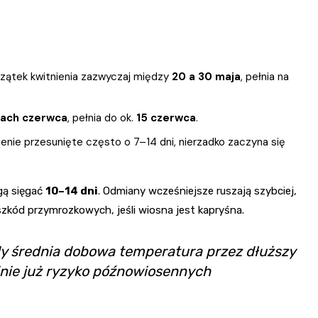
zątek kwitnienia zazwyczaj między
20 a 30 maja
, pełnia na
iach czerwca
, pełnia do ok.
15 czerwca
.
ienie przesunięte często o 7–14 dni, nierzadko zaczyna się
gą sięgać
10–14 dni
. Odmiany wcześniejsze ruszają szybciej,
szkód przymrozkowych, jeśli wiosna jest kapryśna.
gdy średnia dobowa temperatura przez dłuższy
inie już ryzyko późnowiosennych