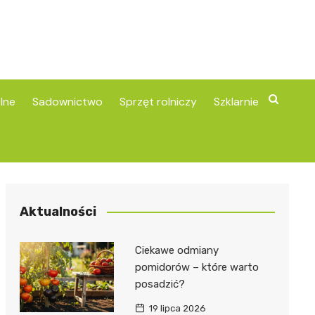
lne
Sadownictwo
Sprzęt rolniczy
Szklarnie
Aktualności
Ciekawe odmiany
pomidorów – które warto
posadzić?
19 lipca 2026