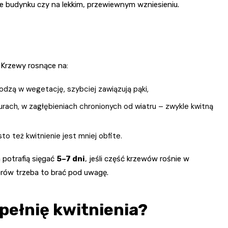
ie budynku czy na lekkim, przewiewnym wzniesieniu.
 Krzewy rosnące na:
dzą w wegetację, szybciej zawiązują pąki,
urach, w zagłębieniach chronionych od wiatru – zwykle kwitną
sto też kwitnienie jest mniej obfite.
 potrafią sięgać
5–7 dni
, jeśli część krzewów rośnie w
iorów trzeba to brać pod uwagę.
pełnię kwitnienia?