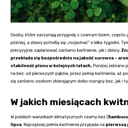
Osoby, które zaczynają przygodę z czarnym bzem, często gu
później, a zbiory potrafią się „rozjechać” o kilka tygodni.
precyzyjnie zaplanować zarówno kwitnienie, jak i zbiory.
Zn
przekłada się bezpośrednio na jakość surowca – aro
stabilność plonu w kolejnych latach.
Poniżej zebrano p
na bez: od pierwszych pąków, przez pełnię kwitnienia, aż
się zarówno osobom zbierającym dziko rosnący bez, jak i t
W jakich miesiącach kwitn
W polskich warunkach klimatycznych czarny bez (
Sambucu
lipca
. Najczęściej pełnia kwitnienia przypada na
pierwszą