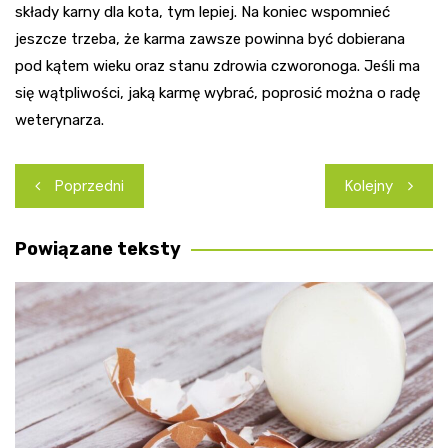
składy karny dla kota, tym lepiej. Na koniec wspomnieć
jeszcze trzeba, że karma zawsze powinna być dobierana
pod kątem wieku oraz stanu zdrowia czworonoga. Jeśli ma
się wątpliwości, jaką karmę wybrać, poprosić można o radę
weterynarza.
Nawigacja
Poprzedni
Kolejny
wpisu
Powiązane teksty