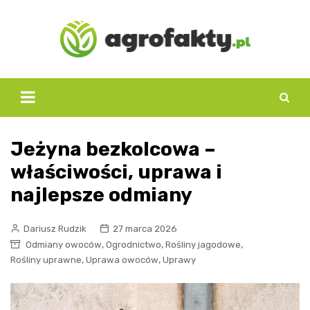
Skip
to
content
Jeżyna bezkolcowa –
właściwości, uprawa i
najlepsze odmiany
Dariusz Rudzik
27 marca 2026
,
,
,
Odmiany owoców
Ogrodnictwo
Rośliny jagodowe
,
,
Rośliny uprawne
Uprawa owoców
Uprawy