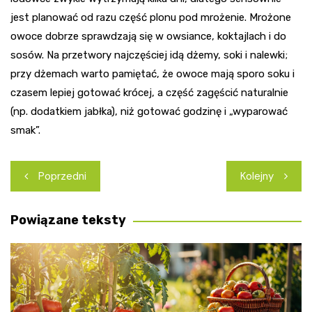
jest planować od razu część plonu pod mrożenie. Mrożone
owoce dobrze sprawdzają się w owsiance, koktajlach i do
sosów. Na przetwory najczęściej idą dżemy, soki i nalewki;
przy dżemach warto pamiętać, że owoce mają sporo soku i
czasem lepiej gotować krócej, a część zagęścić naturalnie
(np. dodatkiem jabłka), niż gotować godzinę i „wyparować
smak”.
Nawigacja
Poprzedni
Kolejny
wpisu
Powiązane teksty