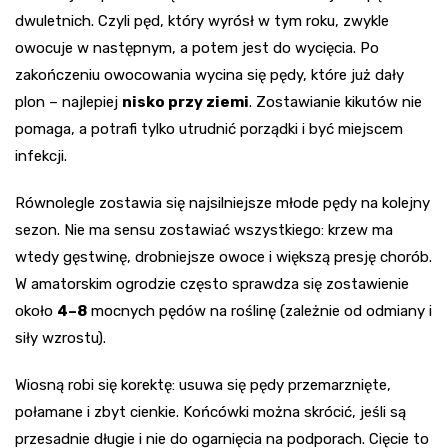
dwuletnich. Czyli pęd, który wyrósł w tym roku, zwykle
owocuje w następnym, a potem jest do wycięcia. Po
zakończeniu owocowania wycina się pędy, które już dały
plon – najlepiej
nisko przy ziemi
. Zostawianie kikutów nie
pomaga, a potrafi tylko utrudnić porządki i być miejscem
infekcji.
Równolegle zostawia się najsilniejsze młode pędy na kolejny
sezon. Nie ma sensu zostawiać wszystkiego: krzew ma
wtedy gęstwinę, drobniejsze owoce i większą presję chorób.
W amatorskim ogrodzie często sprawdza się zostawienie
około
4–8
mocnych pędów na roślinę (zależnie od odmiany i
siły wzrostu).
Wiosną robi się korektę: usuwa się pędy przemarznięte,
połamane i zbyt cienkie. Końcówki można skrócić, jeśli są
przesadnie długie i nie do ogarnięcia na podporach. Cięcie to