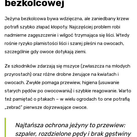
bezkolcowej
Jeżyna bezkolcowa bywa wdzięczna, ale zaniedbany krzew
potrafi szybko złapać kłopoty. Najczęściej problem robi
nadmierne zagęszczenie i wilgoć trzymająca się liści. Wtedy
rośnie ryzyko plamistości liści i szarej pleśni na owocach,
szczególnie gdy owoce dotykają ziemi.
Ze szkodników zdarzają się mszyce (zwłaszcza na młodych
przyrostach) oraz różne drobne żerujące na kwiatach i
owocach. Zwykle pomaga przewiew, higiena (usuwanie
starych pędów po owocowaniu) i szybkie reagowanie. Warto
też pamiętać o ptakach – w wielu ogrodach to one potrafią
„zebrać” pierwsze dojrzewające owoce.
Najtańsza ochrona jeżyny to przewiew:
szpaler, rozdzielone pędy i brak gęstwiny