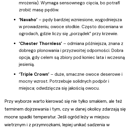
mrożenia). Wymaga sensownego cięcia, bo potrafi
zrobić masę pędów.
‘Navaho’
– pędy bardziej wzniesione, wygodniejsza
w prowadzeniu, owoce słodkie. Często doceniana w
ogrodach, gdzie liczy się „porządek” przy krzewie.
‘Chester Thornless’
– odmiana późniejsza, znana z
dobrego plonowania i przyzwoitej odporności. Dobra
opcja, gdy celem są zbiory pod koniec lata i wczesną
jesienią.
‘Triple Crown’
– duże, smaczne owoce deserowe i
mocny wzrost. Potrzebuje solidnych podpór i
miejsca; odwdzięcza się jakością owocu.
Przy wyborze warto kierować się nie tylko smakiem, ale też
terminem dojrzewania i tym, czy w danej okolicy zdarzają się
mocne spadki temperatur. Jeśli ogród leży w miejscu
wietrznym i z przymrozkami, lepiej unikać sadzenia w