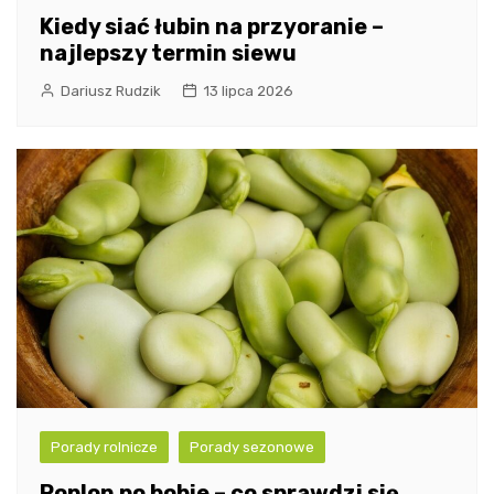
Kiedy siać łubin na przyoranie –
najlepszy termin siewu
Dariusz Rudzik
13 lipca 2026
Porady rolnicze
Porady sezonowe
Poplon po bobie – co sprawdzi się