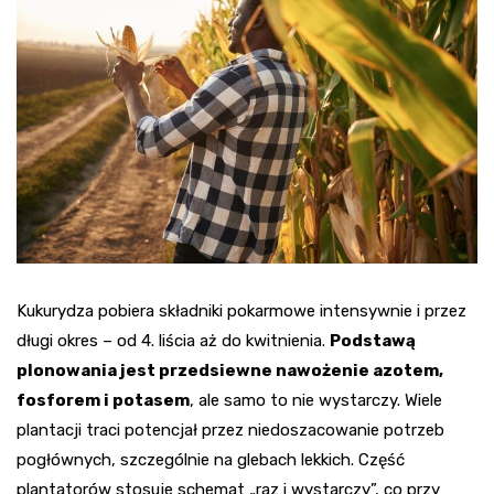
Kukurydza pobiera składniki pokarmowe intensywnie i przez
długi okres – od 4. liścia aż do kwitnienia.
Podstawą
plonowania jest przedsiewne nawożenie azotem,
fosforem i potasem
, ale samo to nie wystarczy. Wiele
plantacji traci potencjał przez niedoszacowanie potrzeb
pogłównych, szczególnie na glebach lekkich. Część
plantatorów stosuje schemat „raz i wystarczy”, co przy