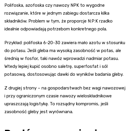
Polifoska, azofoska czy nawozy NPK to wygodne
rozwiązanie, które w jednym zabiegu dostarcza kilka
składników. Problem w tym, że proporcje N:P:K rzadko
idealnie odpowiadają potrzebom konkretnego pola.
Przykład: polifoska 6-20-30 zawiera mało azotu w stosunku
do potasu. Jeśli gleba ma wysoką zasobność w potas, ale
średnią w fosfor, taki nawóz wprowadzi nadmiar potasu.
Wtedy lepiej kupić osobno saletrę, superfosfat i sól
potasową, dostosowując dawki do wyników badania gleby.
Z drugiej strony – na gospodarstwach bez wagi nawozowej
i przy ograniczonym czasie nawozy wieloskładnikowe
upraszczają logistykę. To rozsądny kompromis, jeśli
zasobność gleby jest wyrównana.