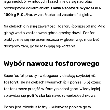
jego niedobór w młodych fazach nie da się nadrobić
późniejszym dokarmianiem.
Dawka fosforu wynosi 60-
100 kg P₂O₅/ha
, w zależności od zasobności gleby.
Na glebach o niskiej zawartości fosforu (poniżej 50 mg P/kg
gleby) warto zastosować górną granicę dawki. Fosfor
praktycznie się nie przemieszcza w glebie, więc musi być
dostępny tam, gdzie rozwijają się korzenie.
Wybór nawozu fosforowego
Superfosfat prosty i wzbogacony działają szybciej niż
fosforyt, ale na glebach kwaśnych (pH poniżej 5,5) część
fosforu może przejść w formy niedostępne. Wtedy lepiej
sprawdza się
polifoska
lub nawozy wieloskładnikowe.
Potas jest równie istotny – kukurydza pobiera go w