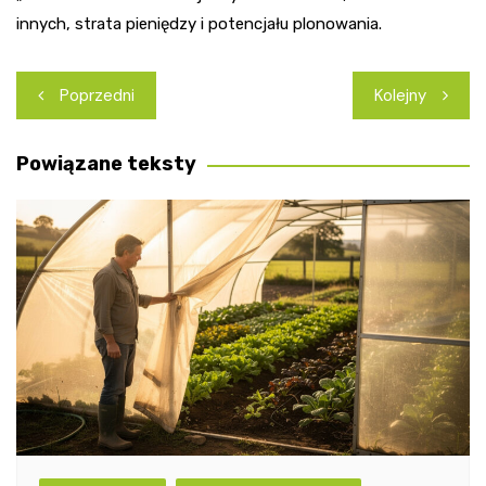
innych, strata pieniędzy i potencjału plonowania.
Nawigacja
Poprzedni
Kolejny
wpisu
Powiązane teksty