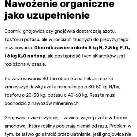
Nawożenie organiczne
jako uzupełnienie
Obornik, gnojowica czy gnojówka dostarczają azotu,
fosforu i potasu, ale w ilościach trudnych do precyzyjnego
oszacowania.
Obornik zawiera około 5 kg N, 2,5 kg P₂O₅
i 6 kg K₂O na tonę
, ale dostępność tych składników jest
rozłożona w czasie.
Po zastosowaniu 30 ton obornika na hektar można
zmniejszyć dawkę azotu mineralnego o 30-50 kg N/ha,
fosforu o 20-30 kg, potasu o 40-60 kg. Reszta musi
pochodzić z nawozów mineralnych.
Gnojowica działa szybciej – zawiera więcej azotu w formie
amonowej, który rośliny pobierają niemal od razu. Problem w
tym, że łatwo go stracić przez ulatnianie, jeśli gnojowica nie