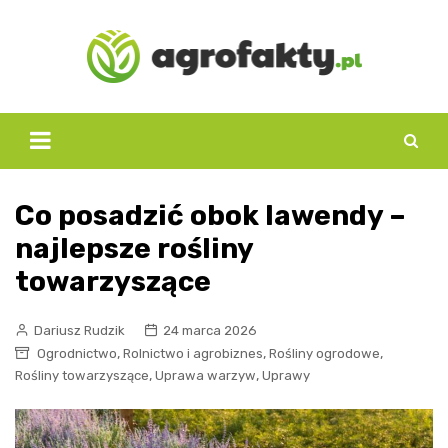
Skip
to
content
Co posadzić obok lawendy –
najlepsze rośliny
towarzyszące
Dariusz Rudzik
24 marca 2026
,
,
,
Ogrodnictwo
Rolnictwo i agrobiznes
Rośliny ogrodowe
,
,
Rośliny towarzyszące
Uprawa warzyw
Uprawy