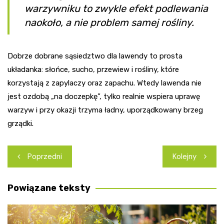
warzywniku to zwykle efekt podlewania
naokoło, a nie problem samej rośliny.
Dobrze dobrane sąsiedztwo dla lawendy to prosta
układanka: słońce, sucho, przewiew i rośliny, które
korzystają z zapylaczy oraz zapachu. Wtedy lawenda nie
jest ozdobą „na doczepkę”, tylko realnie wspiera uprawę
warzyw i przy okazji trzyma ładny, uporządkowany brzeg
grządki.
Nawigacja
Poprzedni
Kolejny
wpisu
Powiązane teksty