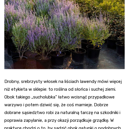
Drobny, srebrzysty włosek na liściach lawendy mówi więcej
niż etykieta w sklepie: to roślina od słońca i suchej ziemi.
Obok takiego „sucholubka” łatwo wcisnąć przypadkowe
warzywo i potem dziwić się, że coś marnieje. Dobrze
dobrane sąsiedztwo robi za naturalną tarczę na szkodniki i
poprawia zapylanie, a przy okazji porządkuje grządkę. W
praktyce chodzi o to, by sadzić obok gatunki o podobnych