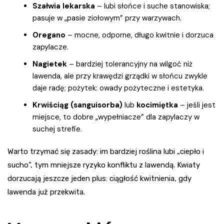
Szałwia lekarska
– lubi słońce i suche stanowiska;
pasuje w „pasie ziołowym” przy warzywach.
Oregano
– mocne, odporne, długo kwitnie i dorzuca
zapylacze.
Nagietek
– bardziej tolerancyjny na wilgoć niż
lawenda, ale przy krawędzi grządki w słońcu zwykle
daje radę; pożytek: owady pożyteczne i estetyka.
Krwiściąg (sanguisorba)
lub
kocimiętka
– jeśli jest
miejsce, to dobre „wypełniacze” dla zapylaczy w
suchej strefie.
Warto trzymać się zasady: im bardziej roślina lubi „ciepło i
sucho”, tym mniejsze ryzyko konfliktu z lawendą. Kwiaty
dorzucają jeszcze jeden plus: ciągłość kwitnienia, gdy
lawenda już przekwita.