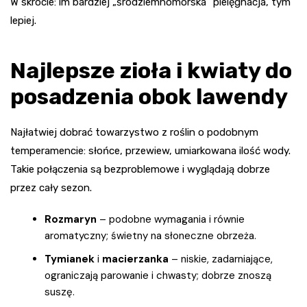
W skrócie: im bardziej „śródziemnomorska” pielęgnacja, tym
lepiej.
Najlepsze zioła i kwiaty do
posadzenia obok lawendy
Najłatwiej dobrać towarzystwo z roślin o podobnym
temperamencie: słońce, przewiew, umiarkowana ilość wody.
Takie połączenia są bezproblemowe i wyglądają dobrze
przez cały sezon.
Rozmaryn
– podobne wymagania i równie
aromatyczny; świetny na słoneczne obrzeża.
Tymianek
i
macierzanka
– niskie, zadarniające,
ograniczają parowanie i chwasty; dobrze znoszą
suszę.