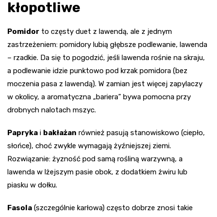
kłopotliwe
Pomidor
to częsty duet z lawendą, ale z jednym
zastrzeżeniem: pomidory lubią głębsze podlewanie, lawenda
– rzadkie. Da się to pogodzić, jeśli lawenda rośnie na skraju,
a podlewanie idzie punktowo pod krzak pomidora (bez
moczenia pasa z lawendą). W zamian jest więcej zapylaczy
w okolicy, a aromatyczna „bariera” bywa pomocna przy
drobnych nalotach mszyc.
Papryka
i
bakłażan
również pasują stanowiskowo (ciepło,
słońce), choć zwykle wymagają żyźniejszej ziemi.
Rozwiązanie: żyzność pod samą rośliną warzywną, a
lawenda w lżejszym pasie obok, z dodatkiem żwiru lub
piasku w dołku.
Fasola
(szczególnie karłowa) często dobrze znosi takie