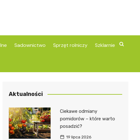
lne
Sadownictwo
Sprzęt rolniczy
Szklarnie
Aktualności
Ciekawe odmiany
pomidorów – które warto
posadzić?
19 lipca 2026