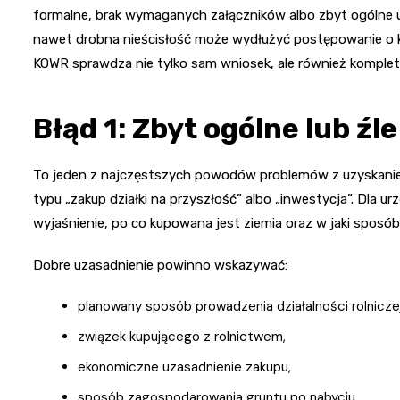
formalne, brak wymaganych załączników albo zbyt ogólne u
nawet drobna nieścisłość może wydłużyć postępowanie o 
KOWR sprawdza nie tylko sam wniosek, ale również komplet
Błąd 1: Zbyt ogólne lub ź
To jeden z najczęstszych powodów problemów z uzyskaniem
typu „zakup działki na przyszłość” albo „inwestycja”. Dla ur
wyjaśnienie, po co kupowana jest ziemia oraz w jaki sposó
Dobre uzasadnienie powinno wskazywać:
planowany sposób prowadzenia działalności rolniczej
związek kupującego z rolnictwem,
ekonomiczne uzasadnienie zakupu,
sposób zagospodarowania gruntu po nabyciu.