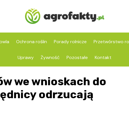
owla
Ochrona roślin
Porady rolnicze
Przetwórstwo ro
Uprawy
Żywność
Pozostałe
Kontakt
ów we wnioskach do
zędnicy odrzucają