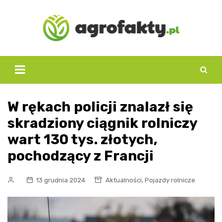
Skip
to
content
W rękach policji znalazł się
skradziony ciągnik rolniczy
wart 130 tys. złotych,
pochodzący z Francji
,
13 grudnia 2024
Aktualności
Pojazdy rolnicze