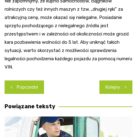
Nie zapomnijmy, że kupno samochodów, ciągników
rolniczych czy też innych maszyn z tzw. „drugiej ręki” za
atrakcyjną cenę, może okazać się nielegalne. Posiadanie
sprzętu pochodzącego z nielegalnego źródła jest
przestępstwem i w zależności od okoliczności może grozić
kara pozbawienia wolności do 5 lat. Aby uniknąć takich
sytuacji, warto skorzystać z możliwości sprawdzenia
legalności pochodzenia każdego pojazdu za pomocą numeru
VIN.
Nawigacja
Poprzedni
Kolejny
wpisu
Powiązane teksty