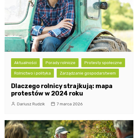
Aktualności
Porady rolnicze
Protesty społeczne
Rolnictwo i polityka
Zarządzanie gospodarstwem
Dlaczego rolnicy strajkują: mapa
protestów w 2024 roku
Dariusz Rudzik
7 marca 2026