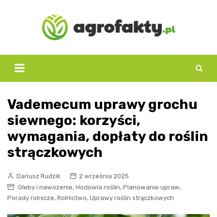
Skip
to
content
Vademecum uprawy grochu
siewnego: korzyści,
wymagania, dopłaty do roślin
strączkowych
Dariusz Rudzik
2 września 2025
,
,
,
Gleby i nawożenie
Hodowla roślin
Planowanie upraw
,
,
Porady rolnicze
Rolnictwo
Uprawy roślin strączkowych