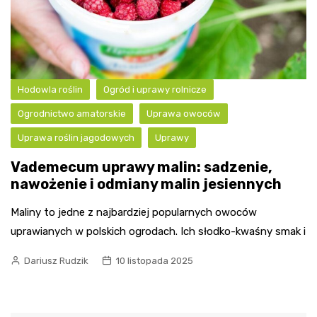
Hodowla roślin
Ogród i uprawy rolnicze
Ogrodnictwo amatorskie
Uprawa owoców
Uprawa roślin jagodowych
Uprawy
Vademecum uprawy malin: sadzenie,
nawożenie i odmiany malin jesiennych
Maliny to jedne z najbardziej popularnych owoców
uprawianych w polskich ogrodach. Ich słodko-kwaśny smak i
Dariusz Rudzik
10 listopada 2025