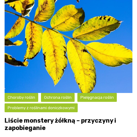
Choroby roślin
Ochrona roślin
Pielęgnacja roślin
Problemy z roślinami doniczkowymi
Liście monstery żółkną – przyczyny i
zapobieganie