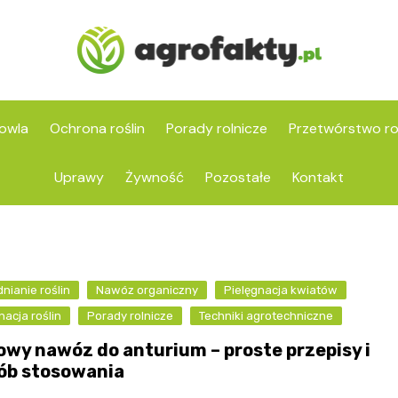
owla
Ochrona roślin
Porady rolnicze
Przetwórstwo ro
Uprawy
Żywność
Pozostałe
Kontakt
ianie roślin
Nawóz organiczny
Pielęgnacja kwiatów
nacja roślin
Porady rolnicze
Techniki agrotechniczne
wy nawóz do anturium – proste przepisy i
ób stosowania