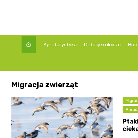
Skip
to
content
Agroturystyka
Dotacje rolnicze
Hod
Migracja zwierząt
Migrac
Porad
Ptaki
ciek