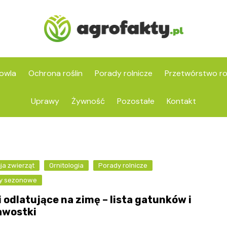
owla
Ochrona roślin
Porady rolnicze
Przetwórstwo ro
Uprawy
Żywność
Pozostałe
Kontakt
ja zwierząt
Ornitologia
Porady rolnicze
y sezonowe
 odlatujące na zimę – lista gatunków i
awostki