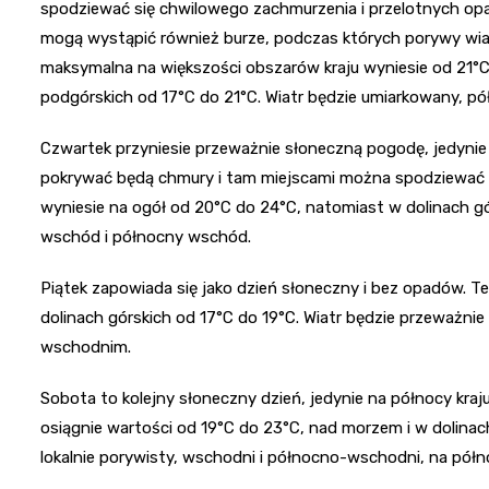
spodziewać się chwilowego zachmurzenia i przelotnych op
mogą wystąpić również burze, podczas których porywy wi
maksymalna na większości obszarów kraju wyniesie od 21°
podgórskich od 17°C do 21°C. Wiatr będzie umiarkowany, p
Czwartek przyniesie przeważnie słoneczną pogodę, jedynie 
pokrywać będą chmury i tam miejscami można spodziewać 
wyniesie na ogół od 20°C do 24°C, natomiast w dolinach gó
wschód i północny wschód.
Piątek zapowiada się jako dzień słoneczny i bez opadów. 
dolinach górskich od 17°C do 19°C. Wiatr będzie przeważni
wschodnim.
Sobota to kolejny słoneczny dzień, jedynie na północy kra
osiągnie wartości od 19°C do 23°C, nad morzem i w dolinach
lokalnie porywisty, wschodni i północno-wschodni, na półn