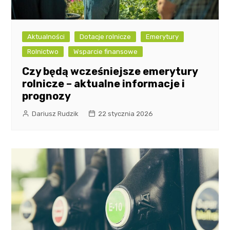
Aktualności
Dotacje rolnicze
Emerytury
Rolnictwo
Wsparcie finansowe
Czy będą wcześniejsze emerytury
rolnicze – aktualne informacje i
prognozy
Dariusz Rudzik
22 stycznia 2026