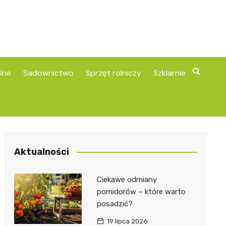
lne
Sadownictwo
Sprzęt rolniczy
Szklarnie
Aktualności
Ciekawe odmiany
pomidorów – które warto
posadzić?
19 lipca 2026