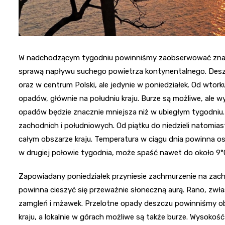
W nadchodzącym tygodniu powinniśmy zaobserwować zna
sprawą napływu suchego powietrza kontynentalnego. Desz
oraz w centrum Polski, ale jedynie w poniedziałek. Od wto
opadów, głównie na południu kraju. Burze są możliwe, ale wy
opadów będzie znacznie mniejsza niż w ubiegłym tygodniu.
zachodnich i południowych. Od piątku do niedzieli natomi
całym obszarze kraju. Temperatura w ciągu dnia powinna o
w drugiej połowie tygodnia, może spaść nawet do około 9°
Zapowiadany poniedziałek przyniesie zachmurzenie na zacho
powinna cieszyć się przeważnie słoneczną aurą. Rano, zwł
zamgleń i mżawek. Przelotne opady deszczu powinniśmy o
kraju, a lokalnie w górach możliwe są także burze. Wyso