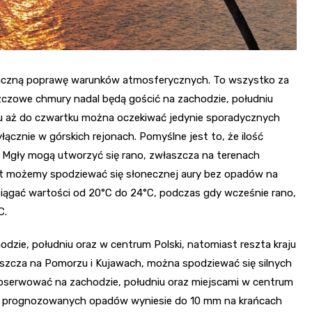
czną poprawę warunków atmosferycznych. To wszystko za
czowe chmury nadal będą gościć na zachodzie, południu
rku aż do czwartku można oczekiwać jedynie sporadycznych
łącznie w górskich rejonach. Pomyślne jest to, że ilość
 Mgły mogą utworzyć się rano, zwłaszcza na terenach
ast możemy spodziewać się słonecznej aury bez opadów na
siągać wartości od 20°C do 24°C, podczas gdy wcześnie rano,
C.
dzie, południu oraz w centrum Polski, natomiast reszta kraju
aszcza na Pomorzu i Kujawach, można spodziewać się silnych
bserwować na zachodzie, południu oraz miejscami w centrum
kość prognozowanych opadów wyniesie do 10 mm na krańcach