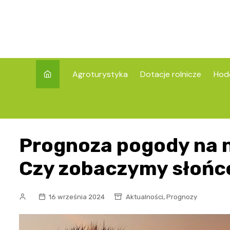
Skip
to
content
Agroturystyka
Dotacje rolnicze
Hod
Prognoza pogody na 
Czy zobaczymy słońc
,
16 września 2024
Aktualności
Prognozy