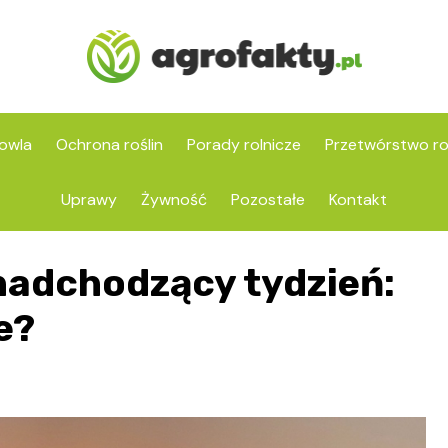
owla
Ochrona roślin
Porady rolnicze
Przetwórstwo ro
Uprawy
Żywność
Pozostałe
Kontakt
nadchodzący tydzień:
e?