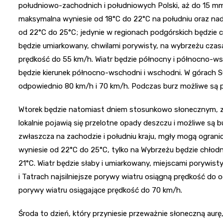
południowo-zachodnich i południowych Polski, aż do 15 m
maksymalna wyniesie od 18°C do 22°C na południu oraz nad
od 22°C do 25°C; jedynie w regionach podgórskich będzie ch
będzie umiarkowany, chwilami porywisty, na wybrzeżu czasa
prędkość do 55 km/h. Wiatr będzie północny i północno-ws
będzie kierunek północno-wschodni i wschodni. W górach Su
odpowiednio 80 km/h i 70 km/h. Podczas burz możliwe są 
Wtorek będzie natomiast dniem stosunkowo słonecznym, z w
lokalnie pojawią się przelotne opady deszczu i możliwe są
zwłaszcza na zachodzie i południu kraju, mgły mogą ogran
wyniesie od 22°C do 25°C, tylko na Wybrzeżu będzie chłodn
21°C. Wiatr będzie słaby i umiarkowany, miejscami porywi
i Tatrach najsilniejsze porywy wiatru osiągną prędkość do
porywy wiatru osiągające prędkość do 70 km/h.
Środa to dzień, który przyniesie przeważnie słoneczną a