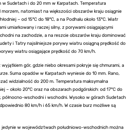
m w Sudetach i do 20 mm w Karpatach. Temperatura
 morzem, natomiast na większości obszarów kraju osiągnie
łodniej – od 15°C do 18°C, a na Podhalu około 13°C. Wiatr
mi umiarkowany i raczej silny, z porywami osiągającymi
chodni na zachodzie, a na reszcie obszarów kraju dominować
dety i Tatry najsilniejsze porywy wiatru osiągną prędkość do
porywy wiatru osiągające prędkość do 70 km/h.
yjątkiem gór, gdzie niebo okresami pokryje się chmurami, a
 burze. Suma opadów w Karpatach wyniesie do 10 mm. Rano,
iczać widzialność do 200 m. Temperatura maksymalna
iej – około 20°C oraz na obszarach podgórskich: od 17°C do
sty, północno-wschodni i wschodni. Wysoko w górach Sudetach
 odpowiednio 80 km/h i 65 km/h. W czasie burz możliwe są
urę, jedynie w województwach południowo-wschodnich można