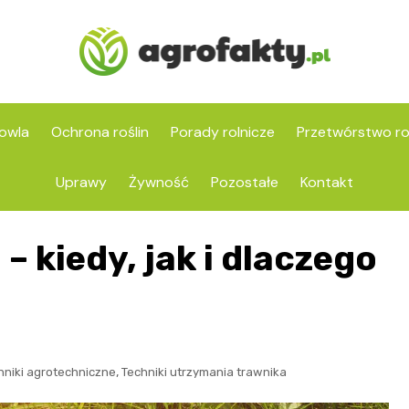
owla
Ochrona roślin
Porady rolnicze
Przetwórstwo ro
Uprawy
Żywność
Pozostałe
Kontakt
– kiedy, jak i dlaczego
,
hniki agrotechniczne
Techniki utrzymania trawnika