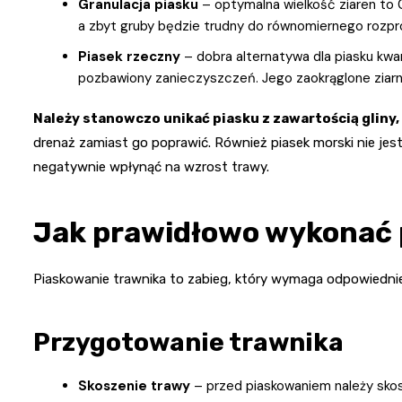
Granulacja piasku
– optymalna wielkość ziaren to 
a zbyt gruby będzie trudny do równomiernego rozpro
Piasek rzeczny
– dobra alternatywa dla piasku kwa
pozbawiony zanieczyszczeń. Jego zaokrąglone ziarna
Należy stanowczo unikać piasku z zawartością gliny, 
drenaż zamiast go poprawić. Również piasek morski nie jes
negatywnie wpłynąć na wzrost trawy.
Jak prawidłowo wykonać 
Piaskowanie trawnika to zabieg, który wymaga odpowiednie
Przygotowanie trawnika
Skoszenie trawy
– przed piaskowaniem należy skos