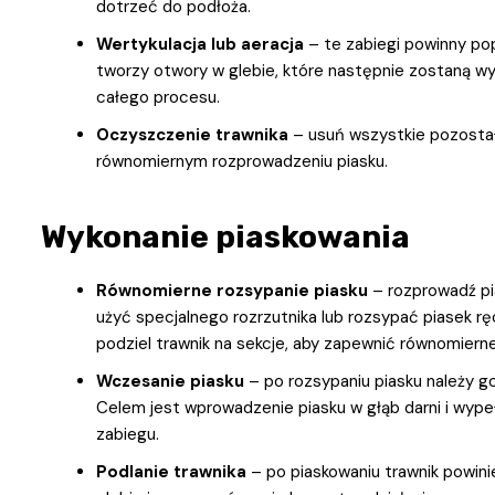
dotrzeć do podłoża.
Wertykulacja lub aeracja
– te zabiegi powinny pop
tworzy otwory w glebie, które następnie zostaną w
całego procesu.
Oczyszczenie trawnika
– usuń wszystkie pozostało
równomiernym rozprowadzeniu piasku.
Wykonanie piaskowania
Równomierne rozsypanie piasku
– rozprowadź pi
użyć specjalnego rozrzutnika lub rozsypać piasek r
podziel trawnik na sekcje, aby zapewnić równomierne
Wczesanie piasku
– po rozsypaniu piasku należy g
Celem jest wprowadzenie piasku w głąb darni i wypeł
zabiegu.
Podlanie trawnika
– po piaskowaniu trawnik powini