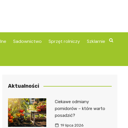
lne
Sadownictwo
Sprzęt rolniczy
Szklarnie
Aktualności
Ciekawe odmiany
pomidorów – które warto
posadzić?
19 lipca 2026