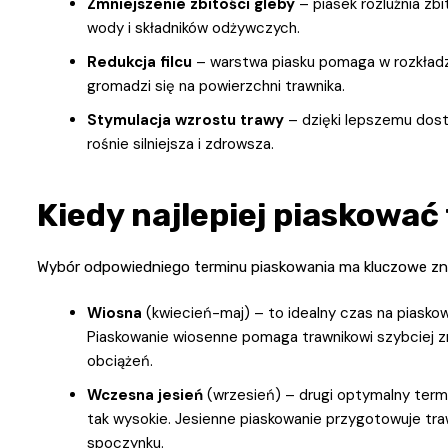
Zmniejszenie zbitości gleby
– piasek rozluźnia zb
wody i składników odżywczych.
Redukcja filcu
– warstwa piasku pomaga w rozkładzie
gromadzi się na powierzchni trawnika.
Stymulacja wzrostu trawy
– dzięki lepszemu dost
rośnie silniejsza i zdrowsza.
Kiedy najlepiej piaskować
Wybór odpowiedniego terminu piaskowania ma kluczowe zna
Wiosna
(kwiecień-maj) – to idealny czas na piasko
Piaskowanie wiosenne pomaga trawnikowi szybciej z
obciążeń.
Wczesna jesień
(wrzesień) – drugi optymalny termin
tak wysokie. Jesienne piaskowanie przygotowuje tr
spoczynku.