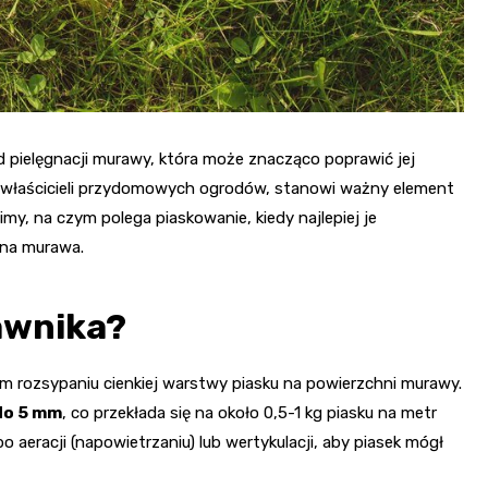
 pielęgnacji murawy, która może znacząco poprawić jej
z właścicieli przydomowych ogrodów, stanowi ważny element
my, na czym polega piaskowanie, kiedy najlepiej je
ana murawa.
awnika?
m rozsypaniu cienkiej warstwy piasku na powierzchni murawy.
do 5 mm
, co przekłada się na około 0,5-1 kg piasku na metr
 aeracji (napowietrzaniu) lub wertykulacji, aby piasek mógł