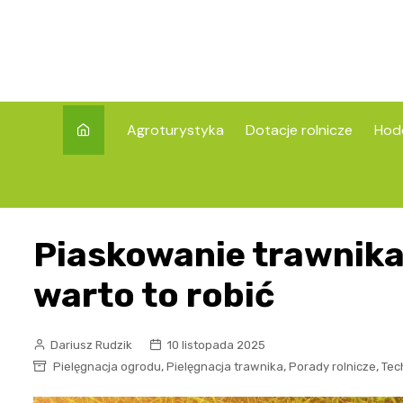
Skip
to
content
Agroturystyka
Dotacje rolnicze
Hod
Piaskowanie trawnika 
warto to robić
Dariusz Rudzik
10 listopada 2025
,
,
,
Pielęgnacja ogrodu
Pielęgnacja trawnika
Porady rolnicze
Tec