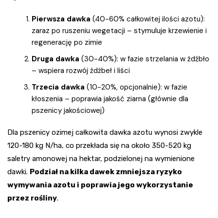
Pierwsza dawka
(40-60% całkowitej ilości azotu):
zaraz po ruszeniu wegetacji – stymuluje krzewienie i
regenerację po zimie
Druga dawka
(30-40%): w fazie strzelania w źdźbło
– wspiera rozwój źdźbeł i liści
Trzecia dawka
(10-20%, opcjonalnie): w fazie
kłoszenia – poprawia jakość ziarna (głównie dla
pszenicy jakościowej)
Dla pszenicy ozimej całkowita dawka azotu wynosi zwykle
120-180 kg N/ha, co przekłada się na około 350-520 kg
saletry amonowej na hektar, podzielonej na wymienione
dawki.
Podział na kilka dawek zmniejsza ryzyko
wymywania azotu i poprawia jego wykorzystanie
przez rośliny
.