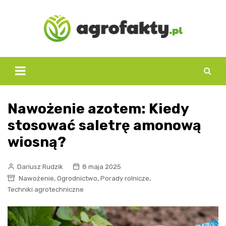
Skip
to
content
Nawożenie azotem: Kiedy
stosować saletrę amonową
wiosną?
Dariusz Rudzik
8 maja 2025
,
,
,
Nawożenie
Ogrodnictwo
Porady rolnicze
Techniki agrotechniczne