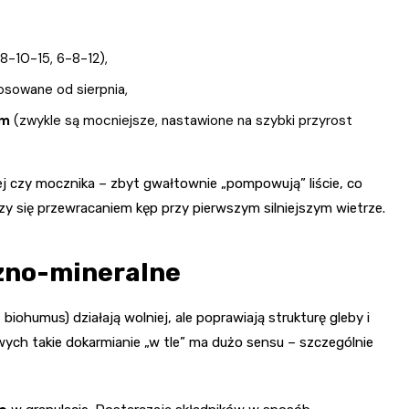
 8-10-15, 6-8-12),
tosowane od sierpnia,
em
(zwykle są mocniejsze, nastawione na szybki przyrost
j czy mocznika – zbyt gwałtownie „pompowują” liście, co
zy się przewracaniem kęp przy pierwszym silniejszym wietrze.
czno-mineralne
iohumus) działają wolniej, ale poprawiają strukturę gleby i
ch takie dokarmianie „w tle” ma dużo sensu – szczególnie