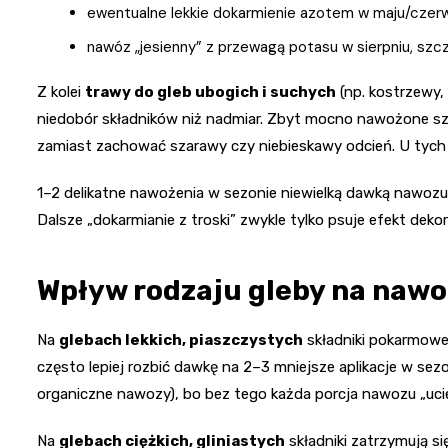
ewentualne lekkie dokarmienie azotem w maju/czerwcu
nawóz „jesienny” z przewagą potasu w sierpniu, szcz
Z kolei
trawy do gleb ubogich i suchych
(np. kostrzewy, 
niedobór składników niż nadmiar. Zbyt mocno nawożone szybko
zamiast zachować szarawy czy niebieskawy odcień. U tyc
1–2 delikatne nawożenia w sezonie niewielką dawką nawoz
Dalsze „dokarmianie z troski” zwykle tylko psuje efekt dekor
Wpływ rodzaju gleby na nawo
Na
glebach lekkich, piaszczystych
składniki pokarmowe
często lepiej rozbić dawkę na 2–3 mniejsze aplikacje w se
organiczne nawozy), bo bez tego każda porcja nawozu „uc
Na
glebach ciężkich, gliniastych
składniki zatrzymują si