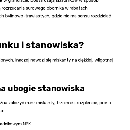
e
w granulacie. Dostarczają składników w sposób
ą rozrzucania surowego obornika w rabatach
h bylinowo-trawiastych, gdzie nie ma sensu rozdzielać
nku i stanowiska?
ych. Inaczej nawozi się miskanty na ciężkiej, wilgotnej
na ubogie stanowiska
na zaliczyć m.in.: miskanty, trzcinniki, rozplenice, prosa
a:
ładnikowym NPK,