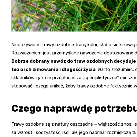
Niedożywione trawy ozdobne tracą kolor, słabo się krzewią i
Rozwiązaniem jest przemyślane nawożenie dostosowane do g
Dobrze dobrany nawóz do traw ozdobnych decyduje o k
też o ich zimowaniu i długości życia
. Warto zrozumieć, 
składników i jak nie przepłacać za „specjalistyczne” mieszan
stosować i czego unikać, żeby trawy ozdobne faktycznie wygl
Czego naprawdę potrzebu
Trawy ozdobne są z natury oszczędne – większość znosi lekk
za wzrost i soczystość liści, ale jego nadmiar rozmiękcza tk