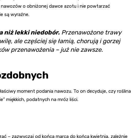
ać nawozów o obniżonej dawce azotu i nie powtarzać
ie są wyraźne.
 niż lekki niedobór.
Przenawożone trawy
ę, ale częściej się łamią, chorują i gorzej
tków przenawożenia – już nie zawsze.
ozdobnych
łaściwy moment podania nawozu. To on decyduje, czy roślina
ie” miękkich, podatnych na mróz liści.
zać – zazwyczaj od końca marca do końca kwietnia, zależnie