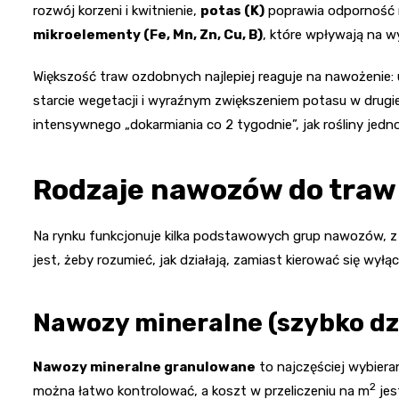
rozwój korzeni i kwitnienie,
potas (K)
poprawia odporność n
mikroelementy (Fe, Mn, Zn, Cu, B)
, które wpływają na wy
Większość traw ozdobnych najlepiej reaguje na nawożeni
starcie wegetacji i wyraźnym zwiększeniem potasu w drugie
intensywnego „dokarmiania co 2 tygodnie”, jak rośliny jed
Rodzaje nawozów do traw
Na rynku funkcjonuje kilka podstawowych grup nawozów, z
jest, żeby rozumieć, jak działają, zamiast kierować się wył
Nawozy mineralne (szybko dz
Nawozy mineralne granulowane
to najczęściej wybiera
2
można łatwo kontrolować, a koszt w przeliczeniu na m
jes