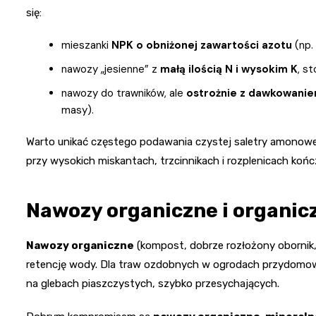
się:
mieszanki
NPK o obniżonej zawartości azotu
(np.
nawozy „jesienne” z
małą ilością N i wysokim K
, s
nawozy do trawników, ale
ostrożnie z dawkowani
masy).
Warto unikać częstego podawania czystej saletry amonowe
przy wysokich miskantach, trzcinnikach i rozplenicach końc
Nawozy organiczne i organi
Nawozy organiczne
(kompost, dobrze rozłożony obornik, b
retencję wody. Dla traw ozdobnych w ogrodach przydomowy
na glebach piaszczystych, szybko przesychających.