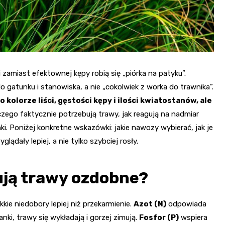
 zamiast efektownej kępy robią się „piórka na patyku”.
atunku i stanowiska, a nie „cokolwiek z worka do trawnika”.
olorze liści, gęstości kępy i ilości kwiatostanów, ale
czego faktycznie potrzebują trawy, jak reagują na nadmiar
ki. Poniżej konkretne wskazówki: jakie nawozy wybierać, jak je
ądały lepiej, a nie tylko szybciej rosły.
ją trawy ozdobne?
ie niedobory lepiej niż przekarmienie.
Azot (N)
odpowiada
anki, trawy się wykładają i gorzej zimują.
Fosfor (P)
wspiera