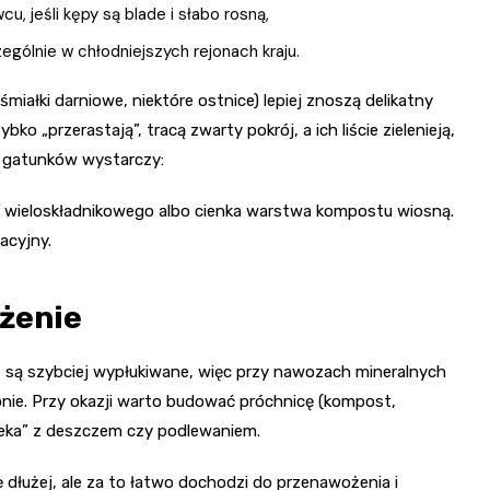
, jeśli kępy są blade i słabo rosną,
ególnie w chłodniejszych rejonach kraju.
śmiałki darniowe, niektóre ostnice) lepiej znoszą delikatny
 „przerastają”, tracą zwarty pokrój, a ich liście zielenieją,
h gatunków wystarczy:
u wieloskładnikowego albo cienka warstwa kompostu wiosną.
acyjny.
żenie
 są szybciej wypłukiwane, więc przy nawozach mineralnych
zonie. Przy okazji warto budować próchnicę (kompost,
ieka” z deszczem czy podlewaniem.
ę dłużej, ale za to łatwo dochodzi do przenawożenia i