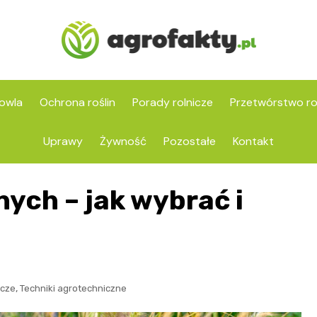
owla
Ochrona roślin
Porady rolnicze
Przetwórstwo ro
Uprawy
Żywność
Pozostałe
Kontakt
ych – jak wybrać i
,
icze
Techniki agrotechniczne