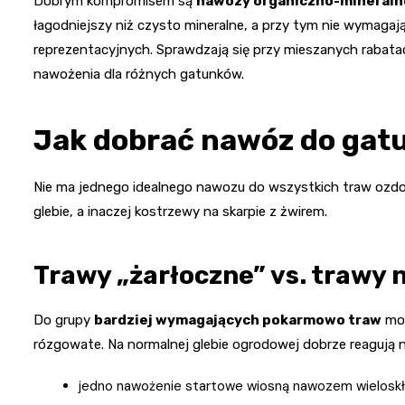
Dobrym kompromisem są
nawozy organiczno-mineraln
łagodniejszy niż czysto mineralne, a przy tym nie wymagaj
reprezentacyjnych. Sprawdzają się przy mieszanych rabatac
nawożenia dla różnych gatunków.
Jak dobrać nawóz do gatu
Nie ma jednego idealnego nawozu do wszystkich traw ozdobn
glebie, a inaczej kostrzewy na skarpie z żwirem.
Trawy „żarłoczne” vs. trawy 
Do grupy
bardziej wymagających pokarmowo traw
moż
rózgowate. Na normalnej glebie ogrodowej dobrze reagują n
jedno nawożenie startowe wiosną nawozem wielosk