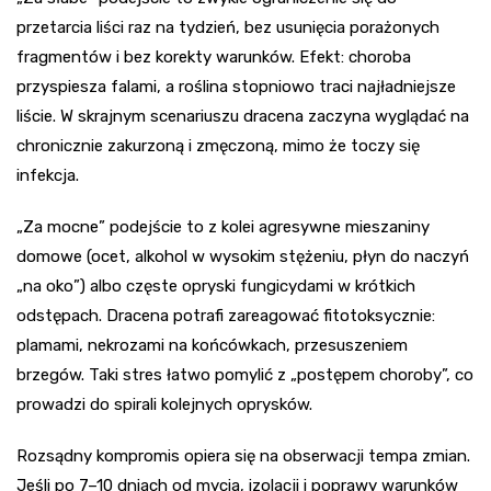
przetarcia liści raz na tydzień, bez usunięcia porażonych
fragmentów i bez korekty warunków. Efekt: choroba
przyspiesza falami, a roślina stopniowo traci najładniejsze
liście. W skrajnym scenariuszu dracena zaczyna wyglądać na
chronicznie zakurzoną i zmęczoną, mimo że toczy się
infekcja.
„Za mocne” podejście to z kolei agresywne mieszaniny
domowe (ocet, alkohol w wysokim stężeniu, płyn do naczyń
„na oko”) albo częste opryski fungicydami w krótkich
odstępach. Dracena potrafi zareagować fitotoksycznie:
plamami, nekrozami na końcówkach, przesuszeniem
brzegów. Taki stres łatwo pomylić z „postępem choroby”, co
prowadzi do spirali kolejnych oprysków.
Rozsądny kompromis opiera się na obserwacji tempa zmian.
Jeśli po 7–10 dniach od mycia, izolacji i poprawy warunków