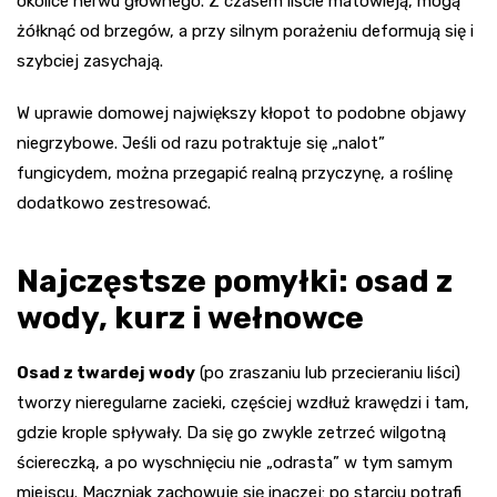
okolice nerwu głównego. Z czasem liście matowieją, mogą
żółknąć od brzegów, a przy silnym porażeniu deformują się i
szybciej zasychają.
W uprawie domowej największy kłopot to podobne objawy
niegrzybowe. Jeśli od razu potraktuje się „nalot”
fungicydem, można przegapić realną przyczynę, a roślinę
dodatkowo zestresować.
Najczęstsze pomyłki: osad z
wody, kurz i wełnowce
Osad z twardej wody
(po zraszaniu lub przecieraniu liści)
tworzy nieregularne zacieki, częściej wzdłuż krawędzi i tam,
gdzie krople spływały. Da się go zwykle zetrzeć wilgotną
ściereczką, a po wyschnięciu nie „odrasta” w tym samym
miejscu. Mączniak zachowuje się inaczej: po starciu potrafi