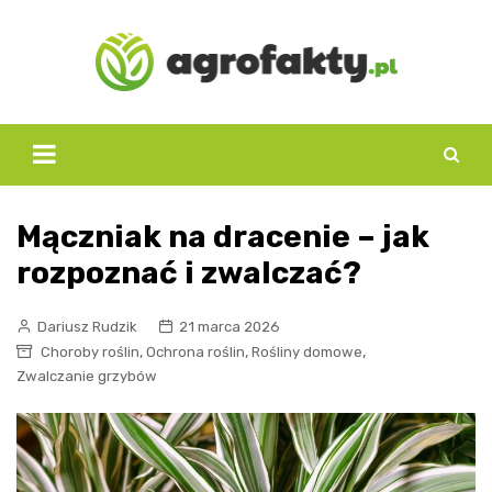
Skip
to
content
Mączniak na dracenie – jak
rozpoznać i zwalczać?
Dariusz Rudzik
21 marca 2026
,
,
,
Choroby roślin
Ochrona roślin
Rośliny domowe
Zwalczanie grzybów