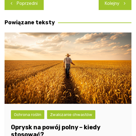
Nawigacja
Poprzedni
Kolejny
wpisu
Powiązane teksty
Ochrona roślin
Zwalczanie chwastów
Oprysk na powój polny – kiedy
stosować?