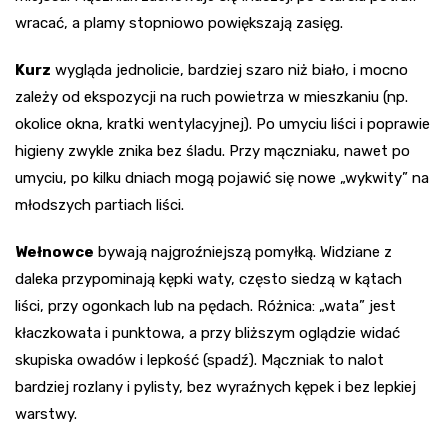
wracać, a plamy stopniowo powiększają zasięg.
Kurz
wygląda jednolicie, bardziej szaro niż biało, i mocno
zależy od ekspozycji na ruch powietrza w mieszkaniu (np.
okolice okna, kratki wentylacyjnej). Po umyciu liści i poprawie
higieny zwykle znika bez śladu. Przy mączniaku, nawet po
umyciu, po kilku dniach mogą pojawić się nowe „wykwity” na
młodszych partiach liści.
Wełnowce
bywają najgroźniejszą pomyłką. Widziane z
daleka przypominają kępki waty, często siedzą w kątach
liści, przy ogonkach lub na pędach. Różnica: „wata” jest
kłaczkowata i punktowa, a przy bliższym oglądzie widać
skupiska owadów i lepkość (spadź). Mączniak to nalot
bardziej rozlany i pylisty, bez wyraźnych kępek i bez lepkiej
warstwy.