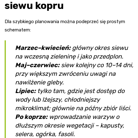
siewu kopru
Dla szybkiego planowania można podeprzeć się prostym
schematem:
Marzec–kwiecień:
główny okres siewu
na wczesną zieleninę i jako przedplon.
Maj–czerwiec:
siew kolejny co 10–14 dni,
przy większym zwróceniu uwagi na
nawilżenie gleby.
Lipiec:
tylko tam, gdzie jest dostęp do
wody lub lżejszy, chłodniejszy
mikroklimat; głównie na późny zbiór liści.
Po koprze:
wprowadzanie warzyw o
dłuższym okresie wegetacji – kapusty,
selera, ogórka, fasoli.