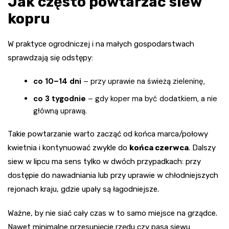
Jak często powtarzać siew
kopru
W praktyce ogrodniczej i na małych gospodarstwach
sprawdzają się odstępy:
co 10–14 dni
– przy uprawie na świeżą zieleninę,
co 3 tygodnie
– gdy koper ma być dodatkiem, a nie
główną uprawą.
Takie powtarzanie warto zacząć od końca marca/połowy
kwietnia i kontynuować zwykle do
końca czerwca
. Dalszy
siew w lipcu ma sens tylko w dwóch przypadkach: przy
dostępie do nawadniania lub przy uprawie w chłodniejszych
rejonach kraju, gdzie upały są łagodniejsze.
Ważne, by nie siać cały czas w to samo miejsce na grządce.
Nawet minimalne przesunięcie rzędu czy pasa siewu