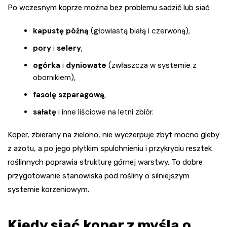
Po wczesnym koprze można bez problemu sadzić lub siać:
kapustę późną
(głowiastą białą i czerwoną),
pory
i
selery
,
ogórka
i
dyniowate
(zwłaszcza w systemie z
obornikiem),
fasolę szparagową
,
sałatę
i inne liściowe na letni zbiór.
Koper, zbierany na zielono, nie wyczerpuje zbyt mocno gleby
z azotu, a po jego płytkim spulchnieniu i przykryciu resztek
roślinnych poprawia strukturę górnej warstwy. To dobre
przygotowanie stanowiska pod rośliny o silniejszym
systemie korzeniowym.
Kiedy siać koper z myślą o