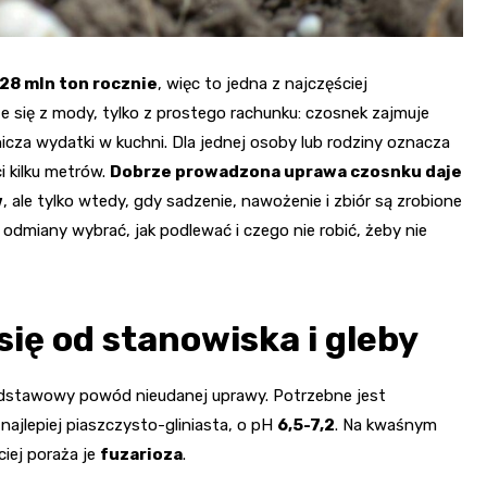
28 mln ton rocznie
, więc to jedna z najczęściej
ze się z mody, tylko z prostego rachunku: czosnek zajmuje
anicza wydatki w kuchni. Dla jednej osoby lub rodziny oznacza
i kilku metrów.
Dobrze prowadzona uprawa czosnku daje
w
, ale tylko wtedy, gdy sadzenie, nawożenie i zbiór są zrobione
e odmiany wybrać, jak podlewać i czego nie robić, żeby nie
ię od stanowiska i gleby
stawowy powód nieudanej uprawy. Potrzebne jest
ajlepiej piaszczysto-gliniasta, o pH
6,5-7,2
. Na kwaśnym
ciej poraża je
fuzarioza
.