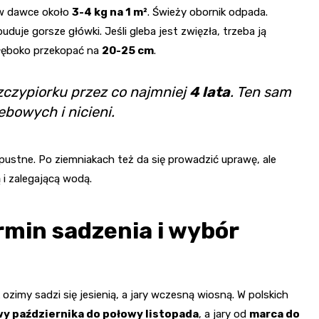
 w dawce około
3-4 kg na 1 m²
. Świeży obornik odpada.
uje gorsze główki. Jeśli gleba jest zwięzła, trzeba ją
głęboko przekopać na
20-25 cm
.
szczypiorku przez co najmniej
4 lata
. Ten sam
bowych i nicieni.
pustne. Po ziemniakach też da się prowadzić uprawę, ale
 i zalegającą wodą.
rmin sadzenia i wybór
zimy sadzi się jesienią, a jary wczesną wiosną. W polskich
y października do połowy listopada
, a jary od
marca do