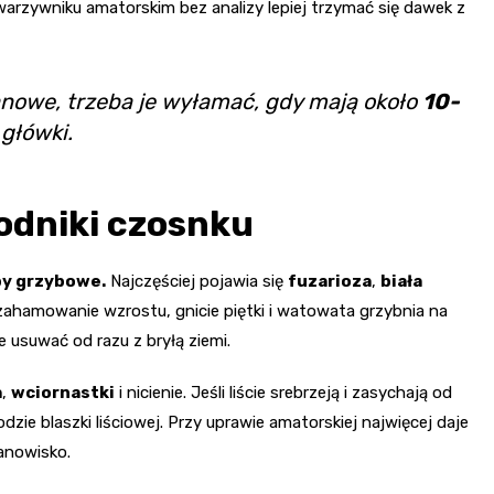
warzywniku amatorskim bez analizy lepiej trzymać się dawek z
nowe, trzeba je wyłamać, gdy mają około
10-
 główki.
odniki czosnku
by grzybowe.
Najczęściej pojawia się
fuzarioza
,
biała
i, zahamowanie wzrostu, gnicie piętki i watowata grzybnia na
je usuwać od razu z bryłą ziemi.
a
,
wciornastki
i nicienie. Jeśli liście srebrzeją i zasychają od
e blaszki liściowej. Przy uprawie amatorskiej najwięcej daje
tanowisko.