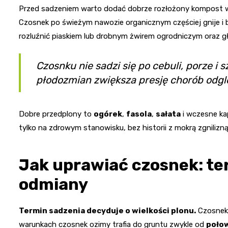
Przed sadzeniem warto dodać dobrze rozłożony kompost
Czosnek po świeżym nawozie organicznym częściej gnije i bud
rozluźnić piaskiem lub drobnym żwirem ogrodniczym oraz 
Czosnku nie sadzi się po cebuli, porze i 
płodozmian zwiększa presję chorób odgle
Dobre przedplony to
ogórek
,
fasola
,
sałata
i wczesne ka
tylko na zdrowym stanowisku, bez historii z mokrą zgnilizną
Jak uprawiać czosnek: te
odmiany
Termin sadzenia decyduje o wielkości plonu.
Czosnek o
warunkach czosnek ozimy trafia do gruntu zwykle od
połow