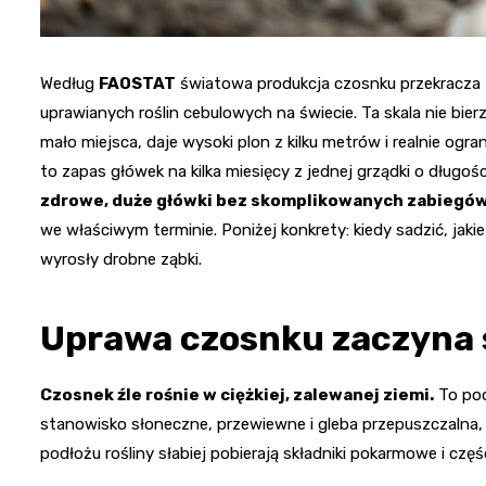
Według
FAOSTAT
światowa produkcja czosnku przekracza
uprawianych roślin cebulowych na świecie. Ta skala nie bier
mało miejsca, daje wysoki plon z kilku metrów i realnie ogr
to zapas główek na kilka miesięcy z jednej grządki o długośc
zdrowe, duże główki bez skomplikowanych zabiegó
we właściwym terminie. Poniżej konkrety: kiedy sadzić, jaki
wyrosły drobne ząbki.
Uprawa czosnku zaczyna s
Czosnek źle rośnie w ciężkiej, zalewanej ziemi.
To pod
stanowisko słoneczne, przewiewne i gleba przepuszczalna, n
podłożu rośliny słabiej pobierają składniki pokarmowe i częś