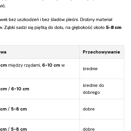
ić.
ówek bez uszkodzeń i bez śladów pleśni. Drobny materiał
. Ząbki sadzi się piętką do dołu, na głębokość około
5-8 cm
awa
Przechowywanie
 cm
między rzędami,
6-10 cm
w
średnie
średnie do
 cm
/
6-10 cm
dobrego
 cm
/
5-8 cm
dobre
 cm
/
5-8 cm
dobre