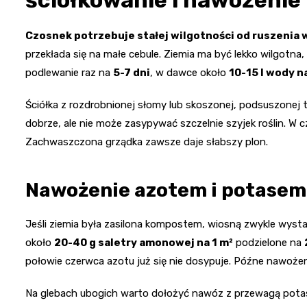
ściółkowanie i nawożenie
Czosnek potrzebuje stałej wilgotności od ruszenia
przekłada się na małe cebule. Ziemia ma być lekko wilgotna,
podlewanie raz na
5-7 dni
, w dawce około
10-15 l wody na
Ściółka z rozdrobnionej słomy lub skoszonej, podsuszonej
dobrze, ale nie może zasypywać szczelnie szyjek roślin. W
Zachwaszczona grządka zawsze daje słabszy plon.
Nawożenie azotem i potasem
Jeśli ziemia była zasilona kompostem, wiosną zwykle wysta
około
20-40 g saletry amonowej na 1 m²
podzielone na
połowie czerwca azotu już się nie dosypuje. Późne nawożen
Na glebach ubogich warto dołożyć nawóz z przewagą pota