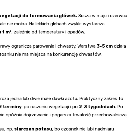
 wegetacji do formowania główek.
Susza w maju i czerwcu
 ale nie mokra. Na lekkich glebach zwykle wystarcza
 1 m²
, zależnie od temperatury i opadów.
 trawy ogranicza parowanie i chwasty. Warstwa
3-5 cm
działa
 czosnku nie ma miejsca na konkurencję chwastów.
rcza jedna lub dwie małe dawki azotu. Praktyczny zakres to
2 terminy
: po ruszeniu wegetacji i po
2-3 tygodniach
. Po
ie opóźnia dojrzewanie i pogarsza trwałość przechowalniczą.
su, np.
siarczan potasu
, bo czosnek nie lubi nadmiaru