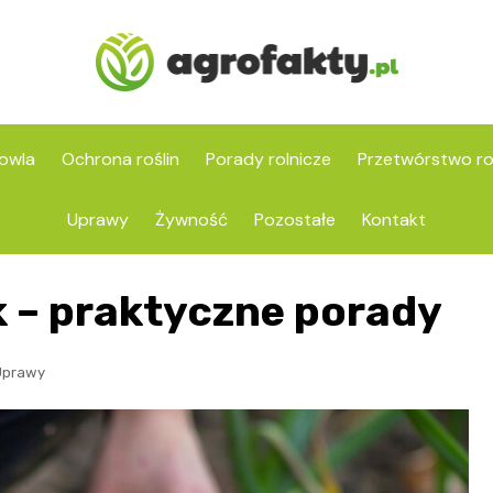
owla
Ochrona roślin
Porady rolnicze
Przetwórstwo ro
Uprawy
Żywność
Pozostałe
Kontakt
 – praktyczne porady
Uprawy