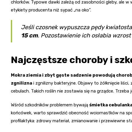
chlorków. Typowe dawki zależą od zasobności gleby, ale w 
etykiety producenta niż sypać „na oko”.
Jeśli czosnek wypuszcza pędy kwiatosta
15 cm
. Pozostawienie ich osłabia wzrost
Najczęstsze choroby i szk
Mokra ziemia i zbyt gęste sadzenie powodują choro
zgnilizna
i zgnilizny bakteryjne. Objawy to żółknięcie liśc
cebulach. Takich roślin nie zostawia się na grządce. Trzeba 
Wśród szkodników problemem bywają
śmietka cebulank
końcówek, warto sprawdzić obecność wciornastków na spodzi
profilaktyka: zdrowy materiał, zmianowanie i przewiewne s