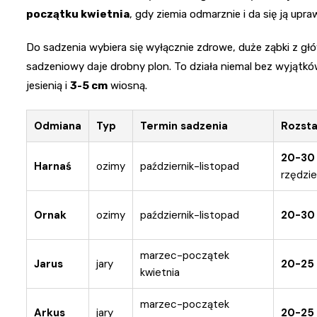
początku kwietnia
, gdy ziemia odmarznie i da się ją upraw
Do sadzenia wybiera się wyłącznie zdrowe, duże ząbki z gł
sadzeniowy daje drobny plon. To działa niemal bez wyjątków
jesienią i
3-5 cm
wiosną.
Odmiana
Typ
Termin sadzenia
Rozst
20-30
Harnaś
ozimy
październik-listopad
rzędzie
Ornak
ozimy
październik-listopad
20-30
marzec-początek
Jarus
jary
20-25
kwietnia
marzec-początek
Arkus
jary
20-25