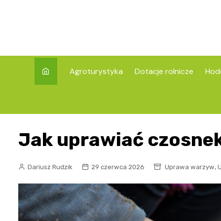
Skip
to
content
Agroturystyka
Dotacje rolnicze
Hod
Jak uprawiać czosnek
,
Dariusz Rudzik
29 czerwca 2026
Uprawa warzyw