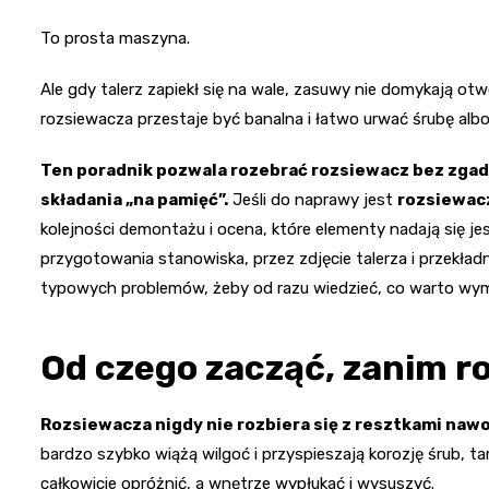
To prosta maszyna.
Ale gdy talerz zapiekł się na wale, zasuwy nie domykają ot
rozsiewacza przestaje być banalna i łatwo urwać śrubę albo
Ten poradnik pozwala rozebrać rozsiewacz bez zgad
składania „na pamięć”.
Jeśli do naprawy jest
rozsiewacz
kolejności demontażu i ocena, które elementy nadają się jes
przygotowania stanowiska, przez zdjęcie talerza i przekładn
typowych problemów, żeby od razu wiedzieć, co warto wymi
Od czego zacząć, zanim ro
Rozsiewacza nigdy nie rozbiera się z resztkami naw
bardzo szybko wiążą wilgoć i przyspieszają korozję śrub, tar
całkowicie opróżnić, a wnętrze wypłukać i wysuszyć.