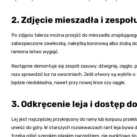
2. Zdjęcie mieszadła i zespo
Po zdjęciu talerza można przejść do mieszadła znajdujące
zabezpieczone zawleczką, nakrętką koronową albo śrubą doc
ramiona łatwo wygiąć.
Następnie demontuje się zespół zasuwy: dźwignię, cięgło, 
razu sprawdzić luz na sworzniach. Jeśli otwory są wybite o
będzie niedokładna, nawet przy nowej lince czy cięgle.
3. Odkręcenie leja i dostęp d
Lej jest najczęściej przykręcony do ramy lub korpusu przek
unieść do góry. W starszych rozsiewaczach rant leja bywa 
trzeba robić szerokim płaskim narzędziem, nie punktowo śr