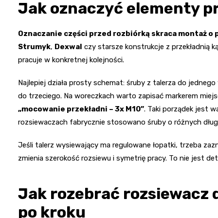
Jak oznaczyć elementy 
Oznaczanie części przed rozbiórką skraca montaż o 
Strumyk
,
Dexwal
czy starsze konstrukcje z przekładnią k
pracuje w konkretnej kolejności.
Najlepiej działa prosty schemat: śruby z talerza do jedneg
do trzeciego. Na woreczkach warto zapisać markerem miejsc
„mocowanie przekładni – 3x M10”
. Taki porządek jest w
rozsiewaczach fabrycznie stosowano śruby o różnych długo
Jeśli talerz wysiewający ma regulowane łopatki, trzeba zaz
zmienia szerokość rozsiewu i symetrię pracy. To nie jest de
Jak rozebrać rozsiewacz 
po kroku