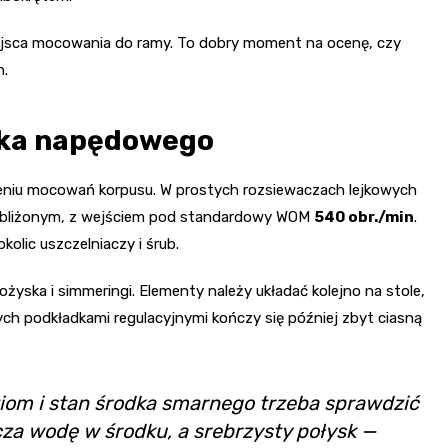
miejsca mocowania do ramy. To dobry moment na ocenę, czy
h.
ałka napędowego
ceniu mocowań korpusu. W prostych rozsiewaczach lejkowych
zbliżonym, z wejściem pod standardowy WOM
540 obr./min
.
olic uszczelniaczy i śrub.
żyska i simmeringi. Elementy należy układać kolejno na stole,
h podkładkami regulacyjnymi kończy się później zbyt ciasną
oziom i stan środka smarnego trzeba sprawdzić
cza wodę w środku, a srebrzysty połysk —