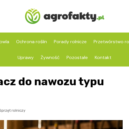
owla
Ochrona roślin
Porady rolnicze
Przetwórstwo ro
Uprawy
Żywność
Pozostałe
Kontakt
acz do nawozu typu
Sprzęt rolniczy