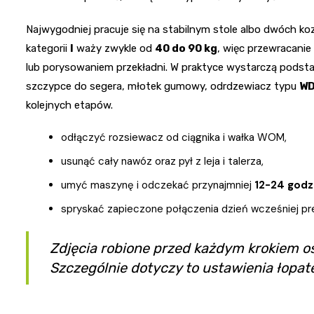
Najwygodniej pracuje się na stabilnym stole albo dwóch 
kategorii
I
waży zwykle od
40 do 90 kg
, więc przewracanie
lub porysowaniem przekładni. W praktyce wystarczą podst
szczypce do segera, młotek gumowy, odrdzewiacz typu
WD
kolejnych etapów.
odłączyć rozsiewacz od ciągnika i wałka WOM,
usunąć cały nawóz oraz pył z leja i talerza,
umyć maszynę i odczekać przynajmniej
12-24 godz
spryskać zapieczone połączenia dzień wcześniej p
Zdjęcia robione przed każdym krokiem os
Szczególnie dotyczy to ustawienia łopate