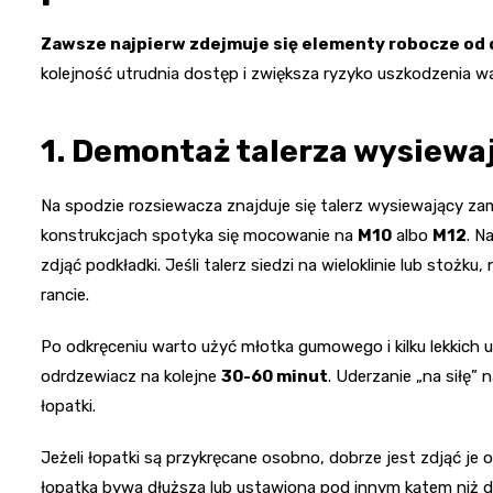
Zawsze najpierw zdejmuje się elementy robocze od d
kolejność utrudnia dostęp i zwiększa ryzyko uszkodzenia wa
1. Demontaż talerza wysiewaj
Na spodzie rozsiewacza znajduje się talerz wysiewający za
konstrukcjach spotyka się mocowanie na
M10
albo
M12
. N
zdjąć podkładki. Jeśli talerz siedzi na wieloklinie lub stoż
rancie.
Po odkręceniu warto użyć młotka gumowego i kilku lekkich 
odrdzewiacz na kolejne
30-60 minut
. Uderzanie „na siłę”
łopatki.
Jeżeli łopatki są przykręcane osobno, dobrze jest zdjąć je 
łopatka bywa dłuższa lub ustawiona pod innym kątem niż d