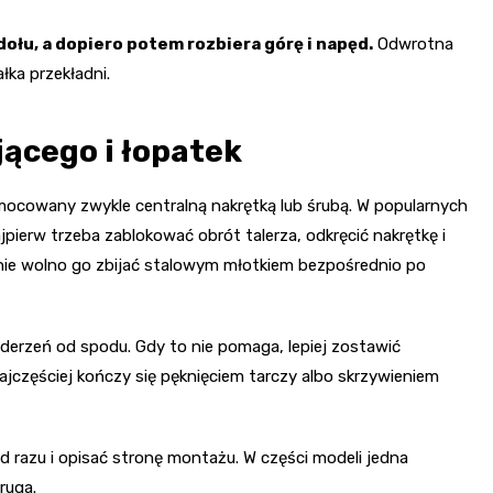
ołu, a dopiero potem rozbiera górę i napęd.
Odwrotna
łka przekładni.
ącego i łopatek
mocowany zwykle centralną nakrętką lub śrubą. W popularnych
ajpierw trzeba zablokować obrót talerza, odkręcić nakrętkę i
ku, nie wolno go zbijać stalowym młotkiem bezpośrednio po
uderzeń od spodu. Gdy to nie pomaga, lepiej zostawić
 najczęściej kończy się pęknięciem tarczy albo skrzywieniem
od razu i opisać stronę montażu. W części modeli jedna
ruga.