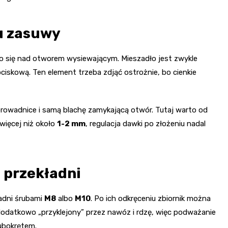
łu zasuwy
go się nad otworem wysiewającym. Mieszadło jest zwykle
iskową. Ten element trzeba zdjąć ostrożnie, bo cienkie
prowadnice i samą blachę zamykającą otwór. Tutaj warto od
 więcej niż około
1-2 mm
, regulacja dawki po złożeniu nadal
o przekładni
ładni śrubami
M8
albo
M10
. Po ich odkręceniu zbiornik można
dodatkowo „przyklejony” przez nawóz i rdzę, więc podważanie
ubokrętem.