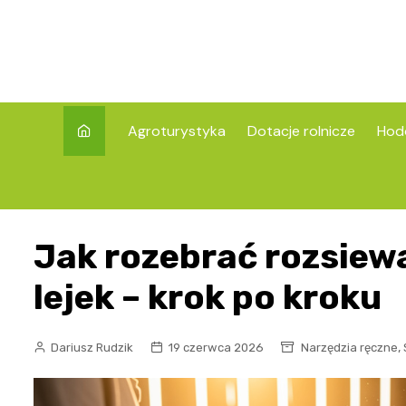
Skip
to
content
Agroturystyka
Dotacje rolnicze
Hod
Jak rozebrać rozsiew
lejek – krok po kroku
,
Dariusz Rudzik
19 czerwca 2026
Narzędzia ręczne