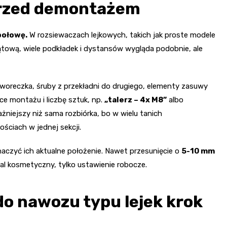
przed demontażem
połowę.
W rozsiewaczach lejkowych, takich jak proste modele
ątową, wiele podkładek i dystansów wygląda podobnie, ale
o woreczka, śruby z przekładni do drugiego, elementy zasuwy
e montażu i liczbę sztuk, np.
„talerz – 4x M8”
albo
ażniejszy niż sama rozbiórka, bo w wielu tanich
ściach w jednej sekcji.
naczyć ich aktualne położenie. Nawet przesunięcie o
5-10 mm
tal kosmetyczny, tylko ustawienie robocze.
do nawozu typu lejek krok