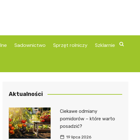
lne
Sadownictwo
Sprzęt rolniczy
Szklarnie
Aktualności
Ciekawe odmiany
pomidorów – które warto
posadzić?
19 lipca 2026