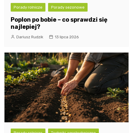
Porady rolnicze
Porady sezonowe
Poplon po bobie – co sprawdzi się
najlepiej?
Dariusz Rudzik
13 lipca 2026
Porady rolnicze
Techniki agrotechniczne