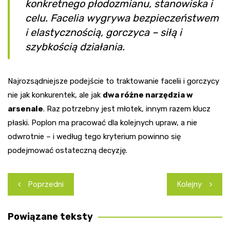
konkretnego płodozmianu, stanowiska i
celu. Facelia wygrywa bezpieczeństwem
i elastycznością, gorczyca – siłą i
szybkością działania.
Najrozsądniejsze podejście to traktowanie facelii i gorczycy
nie jak konkurentek, ale jak
dwa różne narzędzia w
arsenale
. Raz potrzebny jest młotek, innym razem klucz
płaski. Poplon ma pracować dla kolejnych upraw, a nie
odwrotnie – i według tego kryterium powinno się
podejmować ostateczną decyzję.
Nawigacja
Poprzedni
Kolejny
wpisu
Powiązane teksty