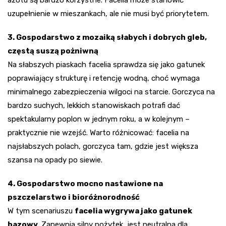
uzupełnienie w mieszankach, ale nie musi być priorytetem.
3. Gospodarstwo z mozaiką słabych i dobrych gleb,
częstą suszą pożniwną
Na słabszych piaskach facelia sprawdza się jako gatunek
poprawiający strukturę i retencję wodną, choć wymaga
minimalnego zabezpieczenia wilgoci na starcie. Gorczyca na
bardzo suchych, lekkich stanowiskach potrafi dać
spektakularny poplon w jednym roku, a w kolejnym –
praktycznie nie wzejść. Warto różnicować: facelia na
najsłabszych polach, gorczyca tam, gdzie jest większa
szansa na opady po siewie.
4. Gospodarstwo mocno nastawione na
pszczelarstwo i bioróżnorodność
W tym scenariuszu
facelia wygrywa jako gatunek
bazowy
. Zapewnia silny pożytek, jest neutralna dla