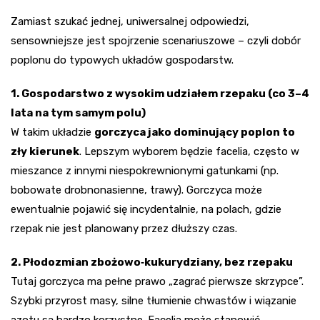
Zamiast szukać jednej, uniwersalnej odpowiedzi,
sensowniejsze jest spojrzenie scenariuszowe – czyli dobór
poplonu do typowych układów gospodarstw.
1. Gospodarstwo z wysokim udziałem rzepaku (co 3–4
lata na tym samym polu)
W takim układzie
gorczyca jako dominujący poplon to
zły kierunek
. Lepszym wyborem będzie facelia, często w
mieszance z innymi niespokrewnionymi gatunkami (np.
bobowate drobnonasienne, trawy). Gorczyca może
ewentualnie pojawić się incydentalnie, na polach, gdzie
rzepak nie jest planowany przez dłuższy czas.
2. Płodozmian zbożowo‑kukurydziany, bez rzepaku
Tutaj gorczyca ma pełne prawo „zagrać pierwsze skrzypce”.
Szybki przyrost masy, silne tłumienie chwastów i wiązanie
azotu są bardzo korzystne. Facelia może stanowić