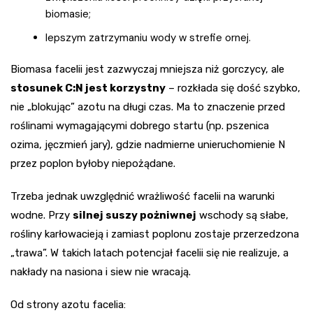
biomasie;
lepszym zatrzymaniu wody w strefie ornej.
Biomasa facelii jest zazwyczaj mniejsza niż gorczycy, ale
stosunek C:N jest korzystny
– rozkłada się dość szybko,
nie „blokując” azotu na długi czas. Ma to znaczenie przed
roślinami wymagającymi dobrego startu (np. pszenica
ozima, jęczmień jary), gdzie nadmierne unieruchomienie N
przez poplon byłoby niepożądane.
Trzeba jednak uwzględnić wrażliwość facelii na warunki
wodne. Przy
silnej suszy pożniwnej
wschody są słabe,
rośliny karłowacieją i zamiast poplonu zostaje przerzedzona
„trawa”. W takich latach potencjał facelii się nie realizuje, a
nakłady na nasiona i siew nie wracają.
Od strony azotu facelia: