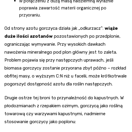
w połączeniu z dużą masą nadziemną wyraźnie
poprawia zawartość materii organicznej po
przyoraniu.
Od strony azotu gorczyca działa jak „odkurzacz”:
wiąże
duże ilości azotanów
pozostawionych po przedplonie,
ograniczając wymywanie. Przy wysokich dawkach
nawożenia mineralnego pod plon główny jest to zaleta.
Problem pojawia się przy następczych uprawach, jeśli
biomasa gorczycy zostanie przyorana zbyt późno – rozkład
obfitej masy, o wyższym C:N niż u facelii, może krótkotrwale
pogorszyć dostępność azotu dla roślin następczych.
Drugie ostrze tej broni to przynależność do kapustnych. W
płodozmianach z rzepakiem ozimym, gorczycą jako rośliną
towarową czy warzywami kapustnymi, nadmierne
stosowanie gorczycy jako poplonu: