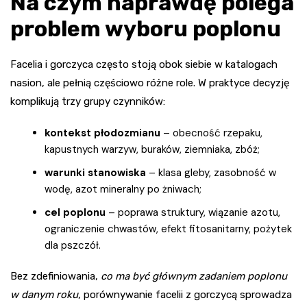
Na czym naprawdę polega
problem wyboru poplonu
Facelia i gorczyca często stoją obok siebie w katalogach
nasion, ale pełnią częściowo różne role. W praktyce decyzję
komplikują trzy grupy czynników:
kontekst płodozmianu
– obecność rzepaku,
kapustnych warzyw, buraków, ziemniaka, zbóż;
warunki stanowiska
– klasa gleby, zasobność w
wodę, azot mineralny po żniwach;
cel poplonu
– poprawa struktury, wiązanie azotu,
ograniczenie chwastów, efekt fitosanitarny, pożytek
dla pszczół.
Bez zdefiniowania,
co ma być głównym zadaniem poplonu
w danym roku
, porównywanie facelii z gorczycą sprowadza