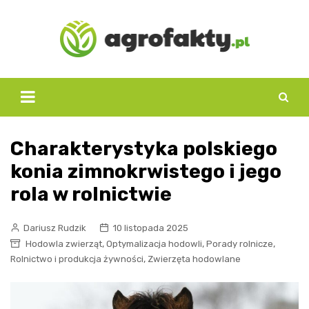
Skip
to
content
Charakterystyka polskiego
konia zimnokrwistego i jego
rola w rolnictwie
Dariusz Rudzik
10 listopada 2025
,
,
,
Hodowla zwierząt
Optymalizacja hodowli
Porady rolnicze
,
Rolnictwo i produkcja żywności
Zwierzęta hodowlane