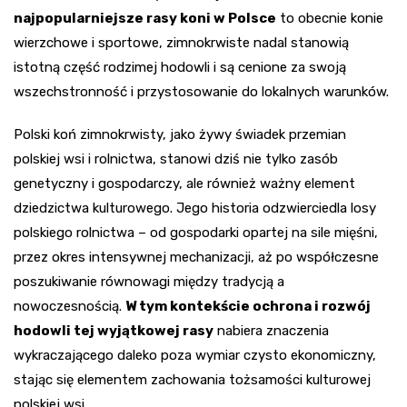
najpopularniejsze rasy koni w Polsce
to obecnie konie
wierzchowe i sportowe, zimnokrwiste nadal stanowią
istotną część rodzimej hodowli i są cenione za swoją
wszechstronność i przystosowanie do lokalnych warunków.
Polski koń zimnokrwisty, jako żywy świadek przemian
polskiej wsi i rolnictwa, stanowi dziś nie tylko zasób
genetyczny i gospodarczy, ale również ważny element
dziedzictwa kulturowego. Jego historia odzwierciedla losy
polskiego rolnictwa – od gospodarki opartej na sile mięśni,
przez okres intensywnej mechanizacji, aż po współczesne
poszukiwanie równowagi między tradycją a
nowoczesnością.
W tym kontekście ochrona i rozwój
hodowli tej wyjątkowej rasy
nabiera znaczenia
wykraczającego daleko poza wymiar czysto ekonomiczny,
stając się elementem zachowania tożsamości kulturowej
polskiej wsi.