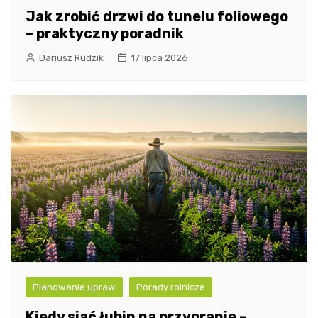
Jak zrobić drzwi do tunelu foliowego
– praktyczny poradnik
Dariusz Rudzik
17 lipca 2026
Planowanie upraw
Porady rolnicze
Kiedy siać łubin na przyoranie –